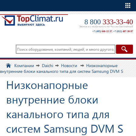
Еще
8 800
333-33-40
Звонок и с мобильного по России бесплатный
+7 (495)
646-12-37
,
+7 (812)
407-30-97
Компании
Daichi
Новости
Низконапорные
внутренние блоки канального типа для систем Samsung DVM S
Низконапорные
внутренние блоки
канального типа для
систем Samsung DVM S