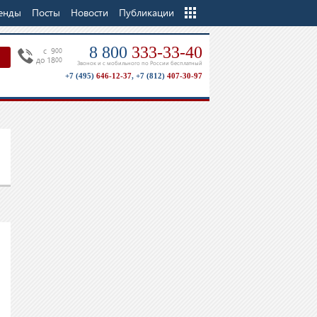
енды
Посты
Новости
Еще
Публикации
8 800
333-33-40
c 9
00
до 18
00
Звонок и с мобильного по России бесплатный
+7 (495)
646-12-37
,
+7 (812)
407-30-97