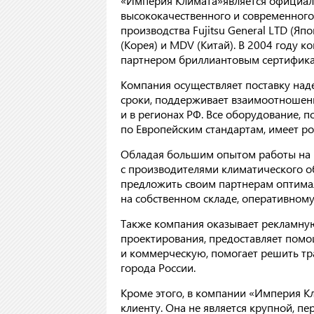
«Империя Климата»является официал
высококачественного и современного 
производства Fujitsu General LTD (Япон
(Корея) и MDV (Китай). В 2004 году
партнером бриллиантовым сертифика
Компания осуществляет поставку над
сроки, поддерживает взаимоотношени
и в регионах РФ. Все оборудование,
по Европейским стандартам, имеет ро
Обладая большим опытом работы на к
с производителями климатического 
предложить своим партнерам оптимал
на собственном складе, оперативному
Также компания оказывает рекламную
проектирования, предоставляет помо
и коммерческую, помогает решить тр
города России.
Кроме этого, в компании «Империя К
клиенту. Она не является крупной, 