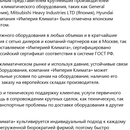
ьным представителем крупнейших производителей
климатического оборудования, таких как General
ия), Mitsubishi Heavy Industries LTD (Япония), Hyundai
 компания «Империя Климата» была отмечена японским
том.
ежного оборудования в любых объемах и в кратчайшие
я с сетью дилеров и компаний-партнеров как в Москве, так
 поставляемое «Империей Климата», сертифицировано
ссийский сертификат соответствия в системе ГОСТ РФ.
лиматическом рынке и используя давние, устойчивые связи
оборудования, компания «Империя Климата» может
ьные условия по ценам на оборудование, наличию его
 заказу на европейских складах производителя.
 и техническую поддержку клиентам, услуги первичного
щь в сопровождении крупных сделок, как техническую, так
анспортные проблемы по доставке оборудования в другие
лимата» культивируется индивидуальный подход к каждому
перегруженной бюрократией фирмой, поэтому быстро