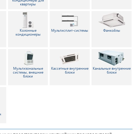
кондиционеры для
квартиры
и
Колонные
Мультисплит-системы
Фанкойлы
кондиционеры
Мультизональные
Кассетные внутренние
Канальные внутренние
системы, внешние
блоки
блоки
блоки
и