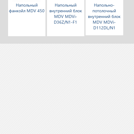
Напольный
Напольный
Напольно-
фанкойл MDV 450
внутренний блок
потолочный
MDV MDVi-
внутренний блок
D36Z/N1-F1
MDV MDVi-
D112DL/N1
4-х трубный
Мультизональная
высоконапорный
система (внешний
канальный
блок) Mitsubishi
фанкойл MDV
Heavy Industries
1000
FDC400KXE6