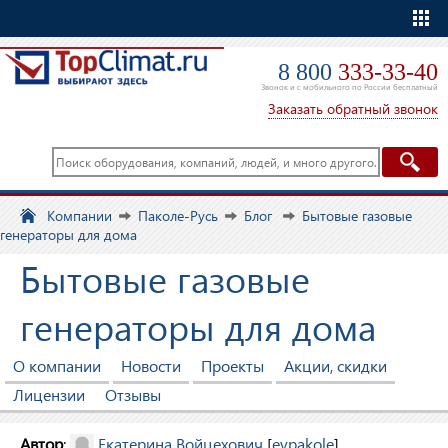
Еще
8 800
333-33-40
Звонок и с мобильного по России бесплатный
Заказать обратный звонок
Компании
Паколе-Русь
Блог
Бытовые газовые
генераторы для дома
Бытовые газовые
генераторы для дома
О компании
Новости
Проекты
Акции, скидки
Лицензии
Отзывы
Автор
:
Екатерина Войцехович
[
evpakole
]