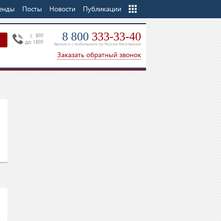
енды
Посты
Новости
Еще
Публикации
8 800
333-33-40
c 9
00
до 18
00
Звонок и с мобильного по России бесплатный
Заказать обратный звонок