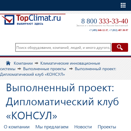
Еще
8 800
333-33-40
Звонок и с мобильного по России бесплатный
+7 (495)
646-12-37
,
+7 (812)
407-30-97
Компании
Климатические инновационные
системы
Выполненные проекты
Выполненный проект:
Дипломатический клуб «КОНСУЛ»
Выполненный проект:
Дипломатический клуб
«КОНСУЛ»
О компании
Мы предлагаем
Новости
Проекты