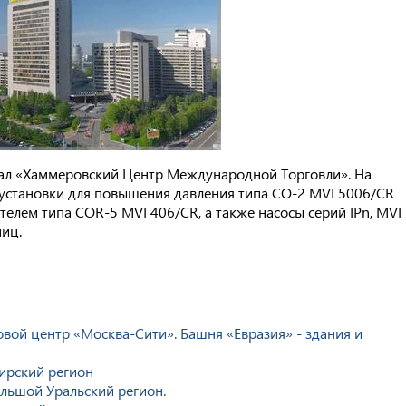
тал «Хаммеровский Центр Международной Торговли». На
установки для повышения давления типа CO-2 MVI 5006/CR
телем типа COR-5 MVI 406/CR, а также насосы серий IPn, MVI
иц.
ой центр «Москва-Сити». Башня «Евразия» - здания и
ирский регион
ольшой Уральский регион.