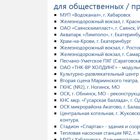
для общественных / 
МУП «Водоканал», г. Хабаровск
Железнодорожный вокзал, г. Красн
ОАО «Саянскхимпласт», г. Саянск, 
Аквапарк «Лимпопо», г. Екатеринб
Храм-на-Крови, г. Екатеринбург
Железнодорожный вокзал, г. Росто
Железнодорожный вокзал, г. Сама
Песчано-Уметское ПХГ (Саратовска
ОАО «ТНК-ВР ХОЛДИНГ» - модульна
Культурно-развлекательный центр
Вторая сцена Мариинского театра,
ГКНС (№2), г. Ногинск, МО
ОСК, г. Обнинск, МО - реконструкц
КНС мкр. «Гусарская баллада», г. 
ОСК микрорайона Акатово, г. Бала
Центральная котельная, г. Жуковск
контура.
Стадион «Спартак» - здания и соо
Тепловая насосная станция №2, г.
МУП г.Хабаровска, Дальневосточн