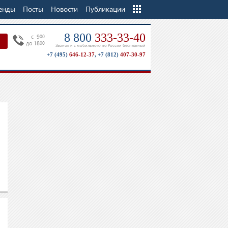
енды
Посты
Новости
Еще
Публикации
8 800
333-33-40
c 9
00
до 18
00
Звонок и с мобильного по России бесплатный
+7 (495)
646-12-37
,
+7 (812)
407-30-97