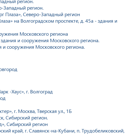
падный регион.
о-Западный регион.
рг Плаза», Северо-Западный регион
за» на Волгоградском проспекте, д. 45а - здания и
оружения Московского региона
здания и сооружения Московского региона.
я и сооружения Московского региона.
овгород
рк -Хаус», г. Волгоград
род
ер», г. Москва, Тверская ул., 1Б
к, Сибирский регион.
д», Сибирский регион
ий край, г. Славянск-на-Кубани, п. Трудобеликовский,