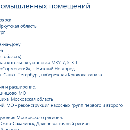
промышленных помещений
оярск
Иркутская область
ург
в-на-Дону
ра
я область)
я котельная установка МКУ-7, 5-3-Г
 «Сормовский», г. Нижний Новгород
 г. Санкт-Петербург, набережная Крюкова канала
ия и расширение.
Одинцово, МО
шиха, Московская область
ий, МО - реконструкция насосных групп первого и второго
ружения Московского региона.
 Южно-Сахалинск, Дальневосточный регион
ый регион