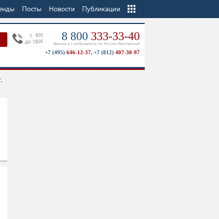
енды
Посты
Новости
Еще
Публикации
8 800
333-33-40
c 9
00
до 18
00
Звонок и с мобильного по России бесплатный
+7 (495)
646-12-37
,
+7 (812)
407-30-97
,