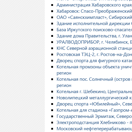
Администрация Хабаровского края
Хабаровск: Спасо-Преображенский
ОАО «Саянскхимпласт», Сибирский
Здание исполнительной дирекции 
База Иркутского поисково-спасате
Здание дома Правительства, г. Ула
УРАЛВОДОПРИБОР, г. Челябинск, 
КНС Северной аэрационной станци
Ростовская ТЭЦ-2, г. Ростов-на-Д
Дворец спорта для фигурного ката
Котельная промзоны объекта уничт
регион
Котельная пос. Солнечный (остров 
регион
Котельная г. Шебекино, Центральн
Новолипецкий металлургический ко
Дворец спорта «Юбилейный», Сев
Котельная для стадиона «Газпром-
Государственный Эрмитаж, Северо
Электроподстанция Хлебниково - 
Московский нефтеперерабатывающ