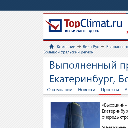
З
Компании
Вило Рус
Выполненн
Большой Уральский регион.
Выполненный пр
Екатеринбург, Б
О компании
Новости
Проекты
А
«Высоцкий» 
Екатеринбур
очередь стро
50-этажный 