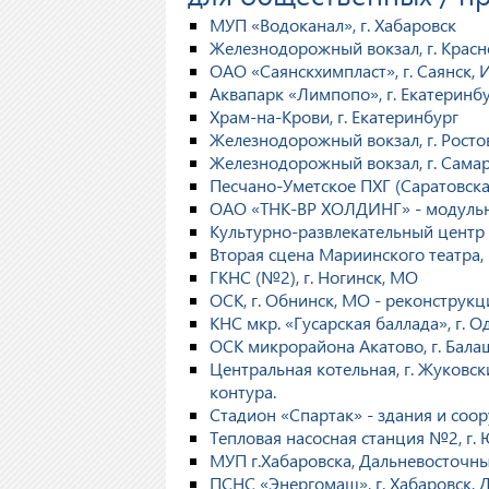
МУП «Водоканал», г. Хабаровск
Железнодорожный вокзал, г. Красн
ОАО «Саянскхимпласт», г. Саянск, 
Аквапарк «Лимпопо», г. Екатеринб
Храм-на-Крови, г. Екатеринбург
Железнодорожный вокзал, г. Росто
Железнодорожный вокзал, г. Сама
Песчано-Уметское ПХГ (Саратовска
ОАО «ТНК-ВР ХОЛДИНГ» - модульна
Культурно-развлекательный центр
Вторая сцена Мариинского театра,
ГКНС (№2), г. Ногинск, МО
ОСК, г. Обнинск, МО - реконструкц
КНС мкр. «Гусарская баллада», г. 
ОСК микрорайона Акатово, г. Бала
Центральная котельная, г. Жуковск
контура.
Стадион «Спартак» - здания и соо
Тепловая насосная станция №2, г.
МУП г.Хабаровска, Дальневосточн
ПСНС «Энергомаш», г. Хабаровск, 