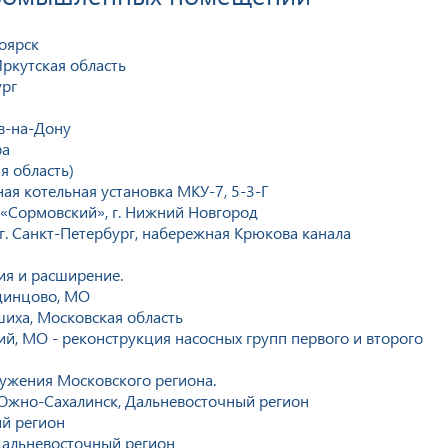
оярск
Иркутская область
ург
в-на-Дону
ра
я область)
я котельная установка МКУ-7, 5-3-Г
 «Сормовский», г. Нижний Новгород
 г. Санкт-Петербург, набережная Крюкова канала
ия и расширение.
Одинцово, МО
шиха, Московская область
ий, МО - реконструкция насосных групп первого и второго
ружения Московского региона.
 Южно-Сахалинск, Дальневосточный регион
ый регион
Дальневосточный регион