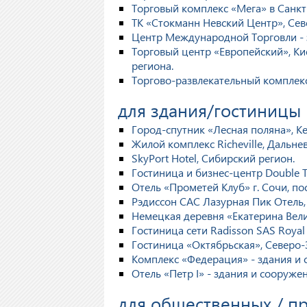
Торговый комплекс «Мега» в Санкт
ТК «Стокманн Невский Центр», Сев
Центр Международной Торговли - 
Торговый центр «Европейский», Ки
региона.
Торгово-развлекательный комплекс
для здания/гостиницы
Город-спутник «Лесная поляна», К
Жилой комплекс Richeville, Дальне
SkyPort Hotel, Сибирский регион.
Гостиница и бизнес-центр Double Tr
Отель «Прометей Клуб» г. Сочи, по
Рэдиссон САС Лазурная Пик Отель
Немецкая деревня «Екатерина Вел
Гостиница сети Radisson SAS Royal
Гостиница «Октябрьская», Северо
Комплекс «Федерация» - здания и
Отель «Петр I» - здания и сооруж
для общественных / 