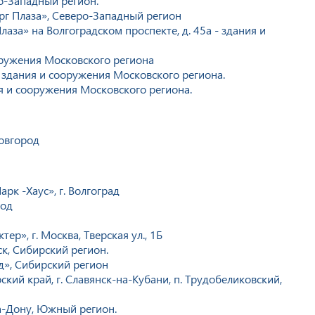
о-Западный регион.
рг Плаза», Северо-Западный регион
за» на Волгоградском проспекте, д. 45а - здания и
оружения Московского региона
здания и сооружения Московского региона.
я и сооружения Московского региона.
овгород
рк -Хаус», г. Волгоград
род
ер», г. Москва, Тверская ул., 1Б
к, Сибирский регион.
д», Сибирский регион
ий край, г. Славянск-на-Кубани, п. Трудобеликовский,
на-Дону, Южный регион.