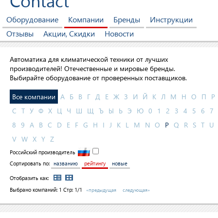
Contact
Оборудование
Компании
Бренды
Инструкции
Отзывы
Акции, Скидки
Новости
Автоматика для климатической техники от лучших
производителей! Отечественные и мировые бренды.
Выбирайте оборудование от проверенных поставщиков.
Все компании
А
Б
В
Г
Д
Е
Ж
З
И
Й
К
Л
М
Н
О
П
Р
С
Т
У
Ф
Х
Ц
Ч
Ш
Щ
Ъ
Ы
Ь
Э
Ю
0
1
2
3
4
5
6
7
8
9
A
B
C
D
E
F
G
H
I
J
K
L
M
N
O
P
Q
R
S
T
U
V
W
X
Y
Z
Российский производитель
Сортировать по:
названию
рейтингу
новые
Отобразить как:
Выбрано компаний:
1
Стр: 1/1
«предыдущая
следующая»