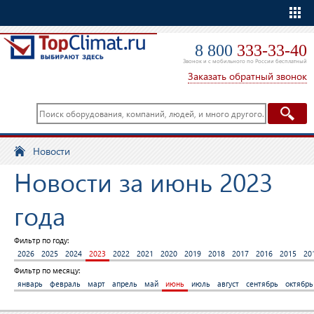
Еще
8 800
333-33-40
Звонок и с мобильного по России бесплатный
Заказать обратный звонок
Новости
Новости за июнь 2023
года
Фильтр по году:
2026
2025
2024
2023
2022
2021
2020
2019
2018
2017
2016
2015
20
Фильтр по месяцу:
январь
февраль
март
апрель
май
июнь
июль
август
сентябрь
октябрь