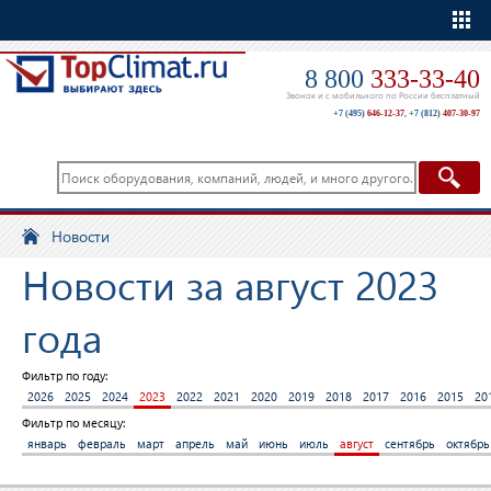
Еще
8 800
333-33-40
Звонок и с мобильного по России бесплатный
+7 (495)
646-12-37
,
+7 (812)
407-30-97
Новости
Новости за август 2023
года
Фильтр по году:
2026
2025
2024
2023
2022
2021
2020
2019
2018
2017
2016
2015
20
Фильтр по месяцу:
январь
февраль
март
апрель
май
июнь
июль
август
сентябрь
октябрь