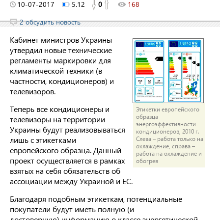
10-07-2017
5.12
0
168
2 обсудить новость
Кабинет министров Украины
утвердил новые технические
регламенты маркировки для
климатической техники (в
частности, кондиционеров) и
телевизоров.
Теперь все кондиционеры и
Этикетки европейского
образца
телевизоры на территории
энергоэффективности
Украины будут реализовываться
кондиционеров, 2010 г.
лишь с этикетками
Слева – работа только на
охлаждение, справа –
европейского образца. Данный
работа на охлаждение и
проект осуществляется в рамках
обогрев
взятых на себя обязательств об
ассоциации между Украиной и ЕС.
Благодаря подобным этикеткам, потенциальные
покупатели будут иметь полную (и
достоверную) информацию о классе энергетической