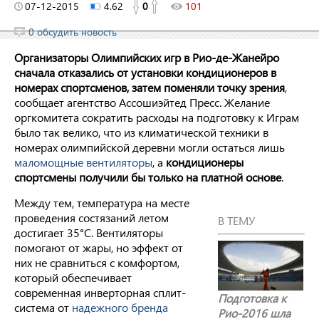
07-12-2015
4.62
0
101
0 обсудить новость
Организаторы Олимпийских игр в Рио-де-Жанейро
сначала отказались от установки кондиционеров в
номерах спортсменов, затем поменяли точку зрения
,
сообщает агентство Ассошиэйтед Пресс. Желание
оргкомитета сократить расходы на подготовку к Играм
было так велико, что из климатической техники в
номерах олимпийской деревни могли остаться лишь
маломощные вентиляторы
, а
кондиционеры
спортсмены получили бы только на платной основе
.
Между тем, температура на месте
проведения состязаний летом
В ТЕМУ
достигает 35°C. Вентиляторы
помогают от жары, но эффект от
них не сравниться с комфортом,
который обеспечивает
современная инверторная сплит-
Подготовка к
система от
надежного бренда
Рио-2016 шла