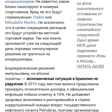
кондиционеров
. Не известно, какие
на фоне
блоки смонтируют в номерах
значительного
спортсменов. Вряд ли это будут
отставания от
«премиумные»
Daikin
или
графика
Mitsubishi Electric
. Не исключено,
строительства
что в целях сокращения расходов
олимпийских
это будут устройства местной
сооружений.
торговой марки. Так или иначе,
Одно время
оргкомитет уже на следующий
МОК даже
день опроверг непопулярное
подумывал
решение не тратиться на
перенести Игры
кондиционеры.
в Москву...
ЧИТАТЬ ДАЛЕЕ
Бюрократические решения
импульсивны, но вполне
понятны —
экономическая ситуация в Бразилии не
радужная
. В 2015 году местная валюта продолжила
проседать относительно доллара, а официальная
инфляция побила отметку в 10%. Не добавляет
здоровья экономике и разгоревшийся в стране
коррупционный скандал вокруг государственного
нефтяного гиганта Petrobras, поэтому организаторы