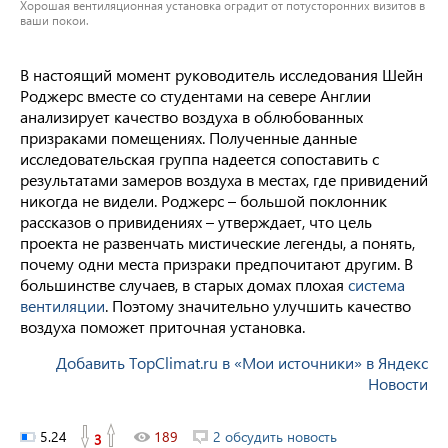
Хорошая вентиляционная установка оградит от потусторонних визитов в
ваши покои.
В настоящий момент руководитель исследования Шейн
Роджерс вместе со студентами на севере Англии
анализирует качество воздуха в облюбованных
призраками помещениях. Полученные данные
исследовательская группа надеется сопоставить с
результатами замеров воздуха в местах, где привидений
никогда не видели. Роджерс – большой поклонник
рассказов о привидениях – утверждает, что цель
проекта не развенчать мистические легенды, а понять,
почему одни места призраки предпочитают другим. В
большинстве случаев, в старых домах плохая
система
вентиляции
. Поэтому значительно улучшить качество
воздуха поможет приточная установка.
Добавить TopClimat.ru в «Мои источники» в Яндекс
Новости
5.24
189
2 обсудить новость
3