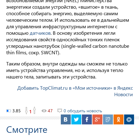
возобновляемой энергии (NREL) Министерства
энергетики создали устройство, «вшитое» в ткань,
способное собирать энергию, выделяемую самим
человеческим телом. И использовать ее в дальнейшем
для управления инфраструктурным интернетом с
помощью
датчиков
. В основу изобретения легли
исследования свойств однослойных тонких пленок
углеродных нанотрубок (single-walled carbon nanotube
thin films, сокр. SWCNT).
Таким образом, внутри одежды мы сможем не только
иметь устройства управления, но и, используя тепло
нашего тела, запитывать эти устройства.
Добавить TopClimat.ru в «Мои источники» в Яндекс
Новости
3.85
47
0 обсудить новость
1
Смотрите