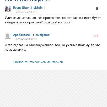
Борис Шеин
[
blshein
]
0
2015-05-28 13:15
Идея замечательная, всё просто, только вот как эта идея будет
внедряться на практике? Большой вопрос?
Ара Кандалян
[
multigorod
]
+1
2015-06-03 12:35
Я это сделал на Мосводоканале, только ученые почему-то это
не заметили…
Обновить список комментариев