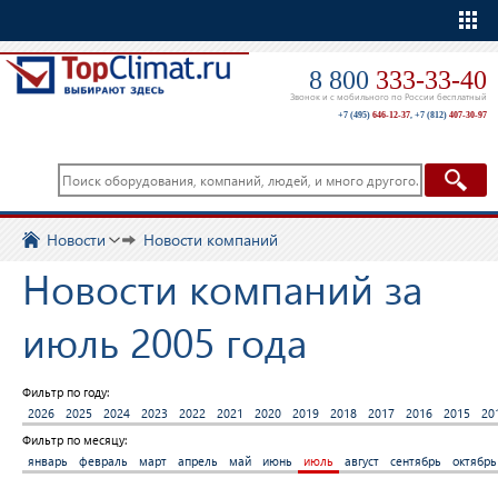
Еще
8 800
333-33-40
Звонок и с мобильного по России бесплатный
+7 (495)
646-12-37
,
+7 (812)
407-30-97
Новости
Новости компаний
Новости компаний за
июль 2005 года
Фильтр по году:
2026
2025
2024
2023
2022
2021
2020
2019
2018
2017
2016
2015
20
Фильтр по месяцу:
январь
февраль
март
апрель
май
июнь
июль
август
сентябрь
октябрь