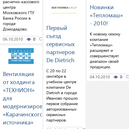
расчетно-кассового
Новинки
центра
Московского ГТУ
«Тепломаш»
Банка России в
- 2010!
городе
Первый
Домодедово.
К новому сезону
съезд
06.10.2010
0
0
компания
сервисных
«Тепломаш»
партнеров
расширяет и
совершенствует
De Dietrich
диапазон своей
продукции.
C 20 по 22
Вентиляция
сентября в
04.10.2010
0
от холдинга
учебном центре
компании De
«ТЕХНИОН»
Dietrich в городе
для
Иваново прошло
первое собрание
модернизированного
авторизованных
«Карачинского
сервисных
партнеров.
источника»