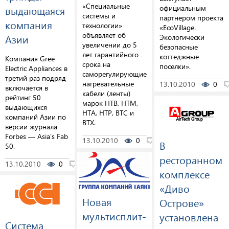
«Специальные
официальным
выдающаяся
системы и
партнером проекта
компания
технологии»
«EcoVillage.
объявляет об
Азии
Экологически
увеличении до 5
безопасные
лет гарантийного
коттеджные
Компания Gree
срока на
поселки».
Electric Appliances в
саморегулирующиеся
третий раз подряд
нагревательные
13.10.2010
0
включается в
кабели (ленты)
рейтинг 50
марок HTB, HTM,
выдающихся
HTA, HTP, BTC и
компаний Азии по
BTX.
версии журнала
Forbes — Asia’s Fab
13.10.2010
0
0
В
50.
ресторанном
13.10.2010
0
0
комплексе
«Диво
Новая
Острове»
мультисплит-
установлена
Система