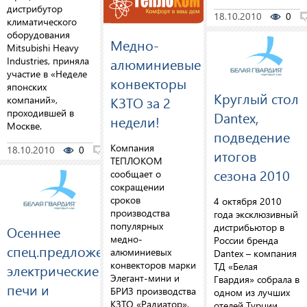
дистрибутор
18.10.2010
0
климатического
оборудования
Медно-
Mitsubishi Heavy
Industries, приняла
алюминиевые
участие в «Неделе
конвекторы
японских
Круглый стол
КЗТО за 2
компаний»,
проходившей в
Dantex,
недели!
Москве.
подведение
Компания
18.10.2010
0
0
итогов
ТЕПЛОКОМ
сезона 2010
сообщает о
сокращении
сроков
4 октября 2010
производства
года эксклюзивный
популярных
дистрибьютор в
Осеннее
медно-
России бренда
спец.предложение:
алюминиевых
Dantex – компания
конвекторов марки
ТД «Белая
электрические
Элегант-мини и
Гвардия» собрала в
печи и
БРИЗ производства
одном из лучших
КЗТО «Радиатор».
отелей Турции