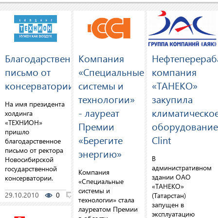
Благодарственное
Компания
Нефтеперера
письмо от
«Специальные
компания
консерватории
системы и
«ТАНЕКО»
технологии»
закупила
На имя президента
- лауреат
климатическо
холдинга
«ТЕХНИОН»
Премии
оборудование
пришло
«Берегите
Clint
благодарственное
письмо от ректора
энергию»
В
Новосибирской
административном
государственной
Компания
здании ОАО
консерватории.
«Специальные
«ТАНЕКО»
системы и
29.10.2010
0
0
(Татарстан)
технологии» стала
запущен в
лауреатом Премии
эксплуатацию