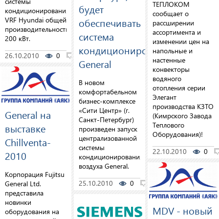
системы
ТЕПЛОКОМ
будет
кондиционирования
сообщает о
VRF Hyundai общей
обеспечивать
рассширении
производительностью
ассортимента и
система
200 кВт.
изменении цен на
кондиционирования
напольные и
26.10.2010
0
0
настенные
General
конвекторы
водяного
В новом
отопления серии
комфортабельном
Элегант
бизнес-комплексе
производства КЗТО
«Сити Центр» (г.
General на
(Кимрского Завода
Санкт-Петербург)
Теплового
выставке
произведен запуск
Оборудования)!
централизованной
Chillventa-
системы
22.10.2010
0
2010
кондиционирования
воздуха General.
Корпорация Fujitsu
25.10.2010
0
0
General Ltd.
представила
новинки
MDV - новый
оборудования на