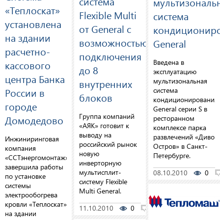
система
мультизональ
«Теплоскат»
Flexible Multi
система
установлена
от General с
кондиционир
на здании
возможностью
General
расчетно-
подключения
Введена в
кассового
до 8
эксплуатацию
центра Банка
мультизональная
внутренних
система
России в
блоков
кондиционирования
городе
General серии S в
Группа компаний
Домодедово
ресторанном
«АЯК» готовит к
комплексе парка
выводу на
развлечений «Диво
Инжиниринговая
российский рынок
Остров» в Санкт-
компания
новую
Петербурге.
«ССТэнергомонтаж»
инверторную
завершила работы
мультисплит-
08.10.2010
0
по установке
систему Flexible
системы
Multi General.
электрообогрева
кровли «Теплоскат»
11.10.2010
0
0
на здании