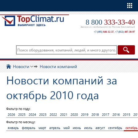
Еще
8 800
333-33-40
Звонок и с мобильного по России бесплатный
+7 (495)
646-12-37
,
+7 (812)
407-30-97
Новости
Новости компаний
Новости компаний за
октябрь 2010 года
Фильтр по году:
2026
2025
2024
2023
2022
2021
2020
2019
2018
2017
2016
2015
20
Фильтр по месяцу:
январь
февраль
март
апрель
май
июнь
июль
август
сентябрь
октябрь