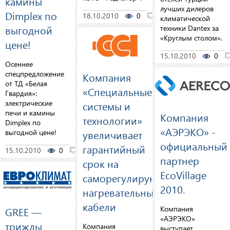
камины
лучших дилеров
Dimplex по
18.10.2010
0
0
климатической
выгодной
техники Dantex за
«Круглым столом».
цене!
15.10.2010
0
Осеннее
спецпредложение
Компания
от ТД «Белая
«Специальные
Гвардия»:
электрические
системы и
печи и камины
Компания
технологии»
Dimplex по
«АЭРЭКО» -
выгодной цене!
увеличивает
официальный
гарантийный
15.10.2010
0
0
партнер
срок на
EcoVillage
саморегулирующиеся
2010.
нагревательные
кабели
Компания
GREE —
«АЭРЭКО»
трижды
Компания
выступает