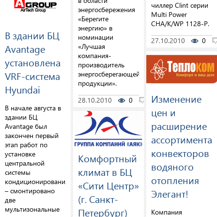
в области
чиллер Clint серии
энергосбережения
Multi Power
«Берегите
CHA/K/WP 1128-P.
энергию» в
В здании БЦ
номинации
27.10.2010
0
«Лучшая
Avantage
компания-
установлена
производитель
VRF-система
энергосберегающей
продукции».
Hyundai
Изменение
28.10.2010
0
0
В начале августа в
цен и
здании БЦ
расширение
Avantage был
закончен первый
ассортимента
этап работ по
конвекторов
установке
Комфортный
центральной
водяного
климат в БЦ
системы
отопления
кондиционирования
«Сити Центр»
– смонтировано
Элегант!
(г. Санкт-
две
мультизональные
Петербург)
Компания