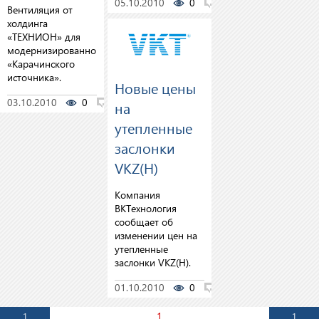
05.10.2010
0
0
Вентиляция от
холдинга
«ТЕХНИОН» для
модернизированного
«Карачинского
источника».
Новые цены
03.10.2010
0
0
на
утепленные
заслонки
VKZ(H)
Компания
ВКТехнология
сообщает об
изменении цен на
утепленные
заслонки VKZ(H).
01.10.2010
0
0
1
1
1