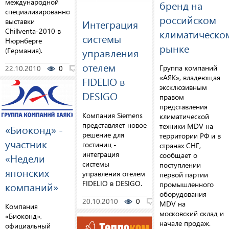
международной
бренд на
специализированной
российском
выставки
Интеграция
Chillventa-2010 в
климатическо
системы
Нюрнберге
рынке
(Германия).
управления
отелем
Группа компаний
22.10.2010
0
0
«АЯК», владеющая
FIDELIO в
эксклюзивным
DESIGO
правом
представления
Компания Siemens
климатической
представляет новое
техники MDV на
«Биоконд» -
решение для
территории РФ и в
участник
гостиниц -
странах СНГ,
интеграция
сообщает о
«Недели
системы
поступлении
японских
управления отелем
первой партии
FIDELIO в DESIGO.
промышленного
компаний»
оборудования
20.10.2010
0
0
MDV на
Компания
московский склад и
«Биоконд»,
начале продаж.
официальный