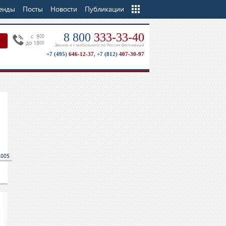
енды
Посты
Новости
Еще
Публикации
8 800
333-33-40
c 9
00
до 18
00
Звонок и с мобильного по России бесплатный
+7 (495)
646-12-37
,
+7 (812)
407-30-97
2005