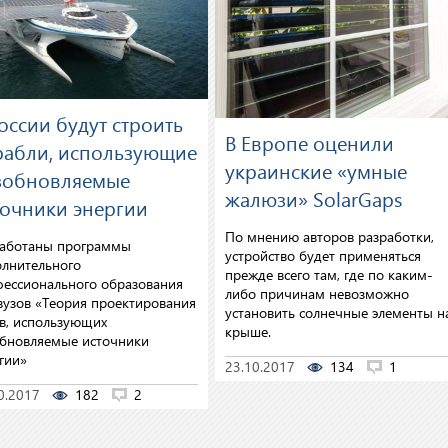
оссии будут строить
В Европе оценили
рабли, использующие
украинские «умные
зобновляемые
жалюзи» SolarGaps
точники энергии
По мнению авторов разработки,
работаны программы
устройство будет применяться
лнительного
прежде всего там, где по каким-
ессионального образования
либо причинам невозможно
вузов «Теория проектирования
установить солнечные элементы н
в, использующих
крыше.
бновляемые источники
гии»
23.10.2017
134
1
0.2017
182
2