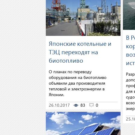
В Р
Японские котельные и
ко
ТЭЦ переходят на
во
биотопливо
ис
О планах по переводу
Раз
оборудования на биотопливо
допо
объявили два производителя
проф
тепловой и электроэнергии в
для 
Японии.
судо
возо
26.10.2017
83
0
энер
25.1