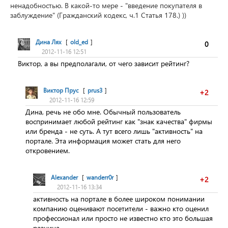
ненадобностью. В какой-то мере - "введение покупателя в
заблуждение" (Гражданский кодекс, ч.1 Статья 178.) ))
Дина Лях
[
old_ed
]
0
2012-11-16 12:51
Виктор, а вы предполагали, от чего зависит рейтинг?
Виктор Прус
[
prus3
]
+2
2012-11-16 12:59
Дина, речь не обо мне. Обычный пользователь
воспринимает любой рейтинг как "знак качества" фирмы
или бренда - не суть. А тут всего лишь "активность" на
портале. Эта информация может стать для него
откровением.
Alexander
[
wanderr0r
]
+2
2012-11-16 13:34
активность на портале в более широком понимании
компанию оценивают посетители - важно кто оценил
профессионал или просто не известно кто это большая
разница