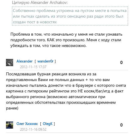
Цитирую Alexander Archakov:
Собственно проблема устроена на пустом месте в попытка
или пытках сделать из этого сенсацию раз ради этого был
создан пост в новостях
Проблема в том, что изначально у меня не стали узнавать
подробности того, КАК это произошло. Меня с ходу стали
убеждать в том, что такое невозможно.
Alexander
[
wanderr0r
]
0
2012-11-15 17:37
Последовавшая бурная реакция возникла из за
представленных Вами не полных данных + то что вам
изначально пытались донести что в браузере с которого снята
картинка с питерским рейтингом это НЕ косяк/баг/итд а факт
выбранного региона (возможно автоматически при
определенных обстоятельствах произошедших временем
ранее)
Олег Хижняк
[
OlegK
]
0
2012-11-16 09:52