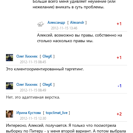
Больше всего меня удивляет неумение (или
нежелание) вникать в суть проблемы.
Александр
[
Alexandr
]
+1
2012-11-15 13:46
Алексей, возможно вы правы, собственно на
столько насколько правы мы.
Олег Хижняк
[
OlegK
]
+1
2012-11-15 08:45
Это клиентоориентированн
ый таргетинг.
Олег Хижняк
[
OlegK
]
-1
2012-11-15 08:49
Нет, это адаптивная верстка.
Ирина Кустова
[
topclimat_live
]
+2
2012-11-15 12:30
Интересно, Алексей, получается. Я только что посмотрела
выборку по
Питеру
- у меня второй вариант. А потом выбрала