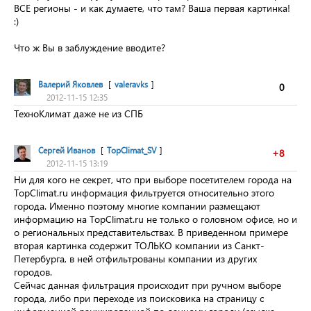
ВСЕ регионы
- и как думаете, что там? Ваша первая картинка!
:)
Что ж Вы в заблуждение вводите?
Валерий Яковлев
[
valeravks
]
0
2012-11-15 12:35
ТехноКлимат даже не из СПБ
Сергей Иванов
[
TopClimat_SV
]
+8
2012-11-15 13:19
Ни для кого не секрет, что при выборе посетителем города на
TopClimat.ru информация фильтруется относительно этого
города. Именно поэтому многие компании размещают
информацию на TopClimat.ru не только о головном офисе, но и
о региональных представительствах. В приведенном примере
вторая картинка содержит ТОЛЬКО компании из Санкт-
Петербурга, в ней отфильтрованы компании из других
городов.
Сейчас данная фильтрация происходит при ручном выборе
города, либо при переходе из поисковика на страницу с