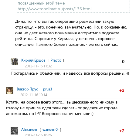
посвященный этой теме
http://www.topclimat.ru/posts/136.html
Дина, то, что вы так оперативно разместили такую
страницу, - это, конечно, замечательно. Но, к сожалению,
она не дает четкого понимания алгоритмов подсчета
рейтинга. Спросите у Кирилла, у него есть хорошее
описание. Намного более полезное, чем есть сейчас.
Кирилл Ершов
[
Practic
]
0
2012-11-16 11:32
Постарались и объяснили, и надеюсь все вопросы решены.)))
Виктор Прус
[
prus3
]
+3
2012-11-16 10:14
Кстати, на основе всего
этого
… вышесказанного никому в
голову не пришла идея таки сделать определение города
автоматом, по IP? Вопросов станет меньше :)
Alexander
[
wanderr0r
]
+2
2012-11-16 10:26