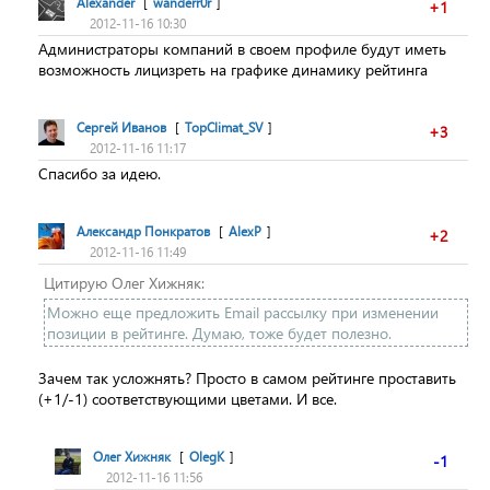
Alexander
[
wanderr0r
]
+1
2012-11-16 10:30
Администраторы компаний в своем профиле будут иметь
возможность лицизреть на графике динамику рейтинга
Сергей Иванов
[
TopClimat_SV
]
+3
2012-11-16 11:17
Спасибо за идею.
Александр Понкратов
[
AlexP
]
+2
2012-11-16 11:49
Цитирую Олег Хижняк:
Можно еще предложить Email рассылку при изменении
позиции в рейтинге. Думаю, тоже будет полезно.
Зачем так усложнять? Просто в самом рейтинге проставить
(+1/-1) соответствующими цветами. И все.
Олег Хижняк
[
OlegK
]
-1
2012-11-16 11:56