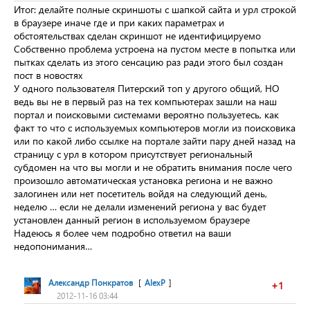
Итог: делайте полные скриншоты с шапкой сайта и урл строкой
в браузере иначе где и при каких параметрах и
обстоятельствах сделан скриншот не идентифицируемо
Собственно проблема устроена на пустом месте в попытка или
пытках сделать из этого сенсацию раз ради этого был создан
пост в новостях
У одного пользователя Питерский топ у другого общий, НО
ведь вы не в первый раз на тех компьютерах зашли на наш
портал и поисковыми системами вероятно пользуетесь, как
факт то что с используемых компьютеров могли из поисковика
или по какой либо ссылке на портале зайти пару дней назад на
страницу с урл в котором присутствует региональный
субдомен на что вы могли и не обратить внимания после чего
произошло автоматическая установка региона и не важно
залогинен или нет посетитель войдя на следующий день,
неделю … если не делали изменений региона у вас будет
установлен данный регион в используемом браузере
Надеюсь я более чем подробно ответил на ваши
недопонимания…
Александр Понкратов
[
AlexP
]
+1
2012-11-16 03:44