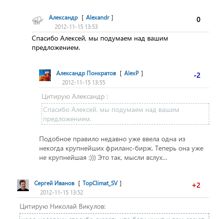
Александр
[
Alexandr
]
0
2012-11-15 13:53
Спасибо Алексей, мы подумаем над вашим
предложением.
Александр Понкратов
[
AlexP
]
-2
2012-11-15 13:55
Цитирую Александр :
Спасибо Алексей, мы подумаем над вашим
предложением.
Подобное правило недавно уже ввела одна из
некогда крупнейших фриланс-бирж. Теперь она уже
не крупнейшая :))) Это так, мысли вслух…
Сергей Иванов
[
TopClimat_SV
]
+2
2012-11-15 13:52
Цитирую Николай Викулов: