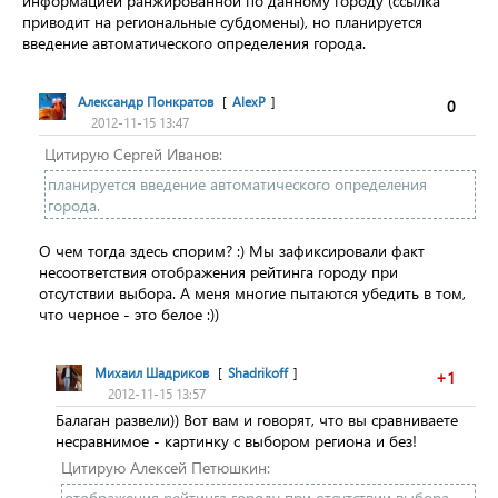
информацией ранжированной по данному городу (ссылка
приводит на региональные субдомены), но планируется
введение автоматического определения города.
Александр Понкратов
[
AlexP
]
0
2012-11-15 13:47
Цитирую Сергей Иванов:
планируется введение автоматического определения
города.
О чем тогда здесь спорим? :) Мы зафиксировали факт
несоответствия отображения рейтинга городу при
отсутствии выбора. А меня многие пытаются убедить в том,
что черное - это белое :))
Михаил Шадриков
[
Shadrikoff
]
+1
2012-11-15 13:57
Балаган развели)) Вот вам и говорят, что вы сравниваете
несравнимое - картинку с выбором региона и без!
Цитирую Алексей Петюшкин:
отображения рейтинга городу при отсутствии выбора.