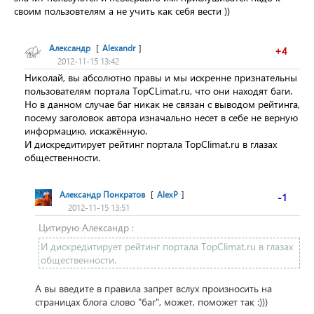
своим пользовтелям а не учить как себя вести ))
Александр
[
Alexandr
]
+4
2012-11-15 13:42
Николай, вы абсолютно правы и мы искренне признательны
пользователям портала TopCLimat.ru, что они находят баги.
Но в данном случае баг никак не связан с выводом рейтинга,
посему заголовок автора изначально несет в себе не верную
информацию, искажённую.
И дискредитирует рейтинг портала TopClimat.ru в глазах
общественности.
Александр Понкратов
[
AlexP
]
-1
2012-11-15 13:51
Цитирую Александр :
И дискредитирует рейтинг портала TopClimat.ru в глазах
общественности.
А вы введите в правила запрет вслух произносить на
страницах блога слово "баг", может, поможет так :)))