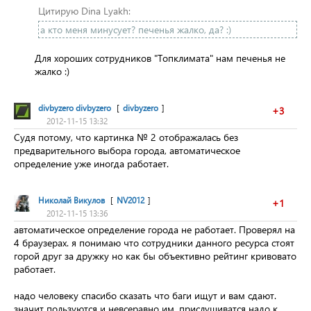
Цитирую Dina Lyakh:
а кто меня минусует? печенья жалко, да? :)
Для хороших сотрудников "Топклимата" нам печенья не
жалко :)
divbyzero divbyzero
[
divbyzero
]
+3
2012-11-15 13:32
Судя потому, что картинка № 2 отображалась без
предварительного выбора города, автоматическое
определение уже иногда работает.
Николай Викулов
[
NV2012
]
+1
2012-11-15 13:36
автоматическое определение города не работает. Проверял на
4 браузерах. я понимаю что сотрудники данного ресурса стоят
горой друг за дружку но как бы объективно рейтинг кривовато
работает.
надо человеку спасибо сказать что баги ищут и вам сдают.
значит пользуются и невсеравно им. прислушиватся надо к