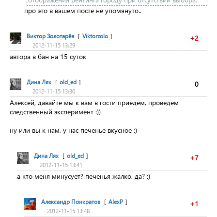
про это в вашем посте не упомянуто..
Виктор Золотарёв
[
Viktorzolo
]
+2
2012-11-15 13:29
автора в бан на 15 суток
Дина Лях
[
old_ed
]
0
2012-11-15 13:30
Алексей, давайте мы к вам в гости приедем, проведем
следственный эксперимент :))
ну или вы к нам, у нас печенье вкусное :)
Дина Лях
[
old_ed
]
+7
2012-11-15 13:41
а кто меня минусует? печенья жалко, да? :)
Александр Понкратов
[
AlexP
]
+1
2012-11-15 13:48