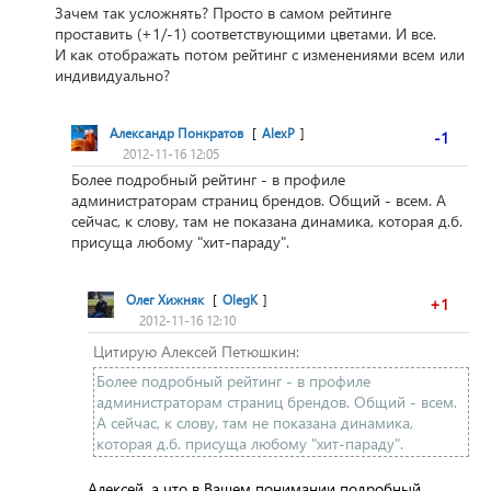
Зачем так усложнять? Просто в самом рейтинге
проставить (+1/-1) соответствующими цветами. И все.
И как отображать потом рейтинг с изменениями всем или
индивидуально?
Александр Понкратов
[
AlexP
]
-1
2012-11-16 12:05
Более подробный рейтинг - в профиле
администраторам страниц брендов. Общий - всем. А
сейчас, к слову, там не показана динамика, которая д.б.
присуща любому "хит-параду".
Олег Хижняк
[
OlegK
]
+1
2012-11-16 12:10
Цитирую Алексей Петюшкин:
Более подробный рейтинг - в профиле
администраторам страниц брендов. Общий - всем.
А сейчас, к слову, там не показана динамика,
которая д.б. присуща любому "хит-параду".
Алексей, а что в Вашем понимании подробный