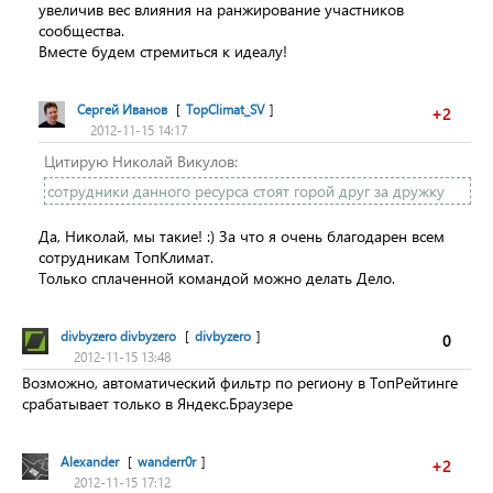
увеличив вес влияния на ранжирование участников
сообщества.
Вместе будем стремиться к идеалу!
Сергей Иванов
[
TopClimat_SV
]
+2
2012-11-15 14:17
Цитирую Николай Викулов:
сотрудники данного ресурса стоят горой друг за дружку
Да, Николай, мы такие! :) За что я очень благодарен всем
сотрудникам ТопКлимат.
Только сплаченной командой можно делать Дело.
divbyzero divbyzero
[
divbyzero
]
0
2012-11-15 13:48
Возможно, автоматический фильтр по региону в ТопРейтинге
срабатывает только в Яндекс.Браузере
Alexander
[
wanderr0r
]
+2
2012-11-15 17:12