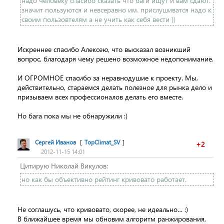
надо человеку спасибо сказать что баги ищут и вам сдают.
значит пользуются и невсеравно им. прислушиватся надо к
своим пользовтелям а не учить как себя вести ))
Искреннее спасибо Алексею, что высказал возникший
вопрос, благодаря чему решено возможное недопонимание.
И ОГРОМНОЕ спасибо за неравнодушие к проекту. Мы,
действительно, стараемся делать полезное для рынка дело и
призываем всех профессионалов делать его вместе.
Но бага пока мы не обнаружили :)
Сергей Иванов
[
TopClimat_SV
]
+2
2012-11-15 14:01
Цитирую Николай Викулов:
но как бы объективно рейтинг кривовато работает.
Не соглашусь, что кривовато, скорее, не идеально… :)
В ближайшее время мы обновим алгоритм ранжирования,