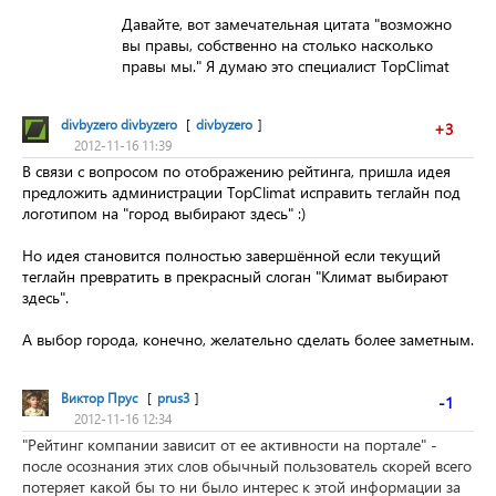
Давайте, вот замечательная цитата "возможно
вы правы, собственно на столько насколько
правы мы." Я думаю это специалист TopClimat
divbyzero divbyzero
[
divbyzero
]
+3
2012-11-16 11:39
В связи с вопросом по отображению рейтинга, пришла идея
предложить администрации TopClimat исправить теглайн под
логотипом на "город выбирают здесь" :)
Но идея становится полностью завершённой если текущий
теглайн превратить в прекрасный слоган "Климат выбирают
здесь".
А выбор города, конечно, желательно сделать более заметным.
Виктор Прус
[
prus3
]
-1
2012-11-16 12:34
"Рейтинг компании зависит от ее активности на портале" -
после осознания этих слов обычный пользователь скорей всего
потеряет какой бы то ни было интерес к этой информации за