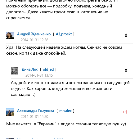
можно обогерть все — подсобку, подъезд, холодный
двигатель. Даже классы греют если ц. отопление не
справляется.
Андрей Жданченко
[
AJ_proekt
]
0
2014-01-31 12:38
Ура! На следующей неделе ждём котлы. Сейчас не совсем
сезон, но так даже спокойней.
Дина Лях
[
old_ed
]
0
2014-01-31 13:15
Андрей, именно котлами я и хотела заняться на следующей
неделе. Как хорошо, когда желания и возможности
совпадают :)
Александра Голунова
[
mrsalex
]
+1
2014-01-31 14:20
Мне кажется, в "Евразии" я видела сегодня тепловую пушку)