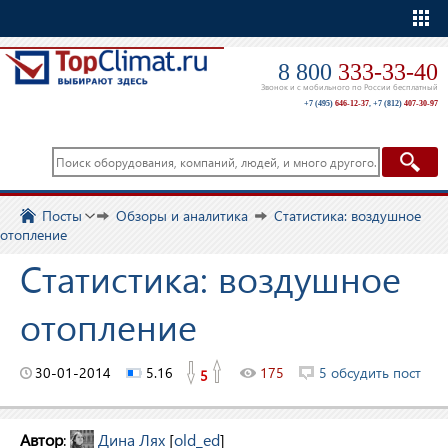
Еще
8 800
333-33-40
Звонок и с мобильного по России бесплатный
+7 (495)
646-12-37
,
+7 (812)
407-30-97
Посты
Обзоры и аналитика
Статистика: воздушное
отопление
Статистика: воздушное
отопление
30-01-2014
5.16
175
5 обсудить пост
5
Автор
:
Дина Лях
[
old_ed
]