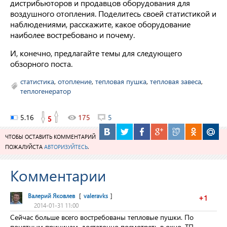
дистрибьюторов и продавцов оборудования для
воздушного отопления. Поделитесь своей статистикой и
наблюдениями, расскажите, какое оборудование
наиболее востребовано и почему.
И, конечно, предлагайте темы для следующего
обзорного поста.
статистика
,
отопление
,
тепловая пушка
,
тепловая завеса
,
теплогенератор
5.16
175
5
5
ЧТОБЫ ОСТАВИТЬ КОММЕНТАРИЙ
ПОЖАЛУЙСТА
АВТОРИЗУЙТЕСЬ
.
Комментарии
Валерий Яковлев
[
valeravks
]
+1
2014-01-31 11:00
Сейчас больше всего востребованы тепловые пушки. По
понятным причинам, достаточно посмотреть в окно. ТП