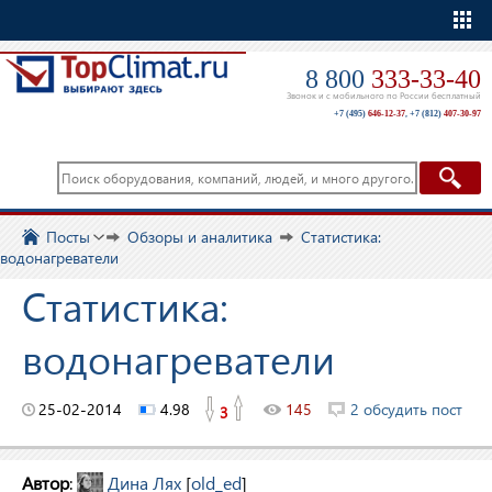
Еще
8 800
333-33-40
Звонок и с мобильного по России бесплатный
+7 (495)
646-12-37
,
+7 (812)
407-30-97
Посты
Обзоры и аналитика
Статистика:
водонагреватели
Статистика:
водонагреватели
25-02-2014
4.98
145
2 обсудить пост
3
Автор
:
Дина Лях
[
old_ed
]