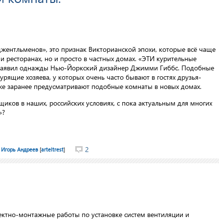
джентльменов», это признак Викторианской эпохи, которые всё чаще
х и ресторанах, но и просто в частных домах. «ЭТИ курительные
 заявил однажды Нью-Йоркский дизайнер Джимми Гиббс. Подобные
рящие хозяева, у которых очень часто бывают в гостях друзья-
же заранее предусматривают подобные комнаты в новых домах.
щиков в наших, российских условиях, с пока актуальным для многих
»?
2
Игорь Андреев
[
arteltrest
]
ектно-монтажные работы по установке систем вентиляции и