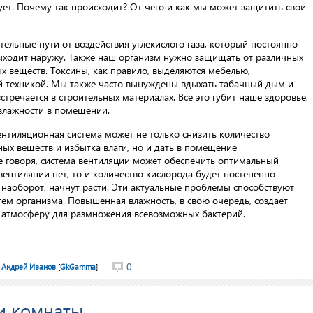
ует. Почему так происходит? От чего и как мы может защитить свои
ельные пути от воздействия углекислого газа, который постоянно
выходит наружу. Также наш организм нужно защищать от различных
х веществ. Токсины, как правило, выделяются мебелью,
 техникой. Мы также часто вынуждены вдыхать табачный дым и
стречается в строительных материалах. Все это губит наше здоровье,
влажности в помещении.
нтиляционная система может не только снизить количество
ых веществ и избытка влаги, но и дать в помещение
 говоря, система вентиляции может обеспечить оптимальный
ентиляции нет, то и количество кислорода будет постепенно
, наоборот, начнут расти. Эти актуальные проблемы способствуют
тем организма. Повышенная влажность, в свою очередь, создает
 атмосферу для размножения всевозможных бактерий.
0
Андрей Иванов
[
GkGamma
]
и комнаты.