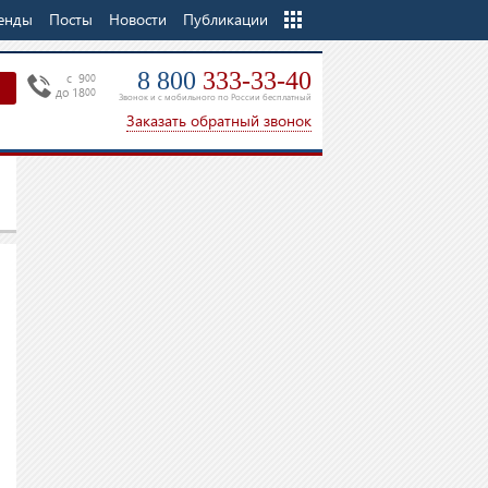
енды
Посты
Новости
Еще
Публикации
8 800
333-33-40
c 9
00
до 18
00
Звонок и с мобильного по России бесплатный
Заказать обратный звонок