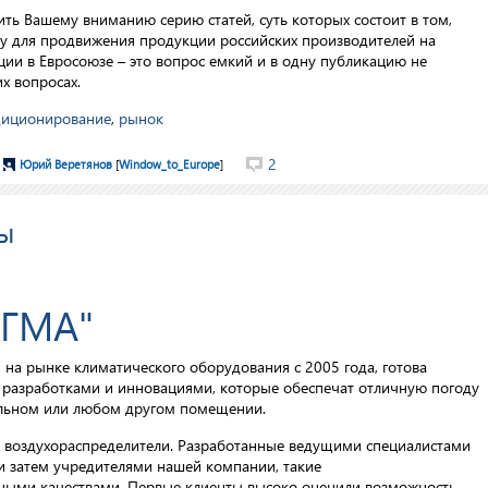
ашему вниманию серию статей, суть которых состоит в том,
ду для продвижения продукции российских производителей на
ии в Евросоюзе – это вопрос емкий и в одну публикацию не
х вопросах.
диционирование
,
рынок
2
Юрий Веретянов
[
Window_to_Europe
]
ы
ИГМА"
а рынке климатического оборудования с 2005 года, готова
разработками и инновациями, которые обеспечат отличную погоду
ельном или любом другом помещении.
 воздухораспределители. Разработанные ведущими специалистами
 затем учредителями нашей компании, такие
ными качествами. Первые клиенты высоко оценили возможность