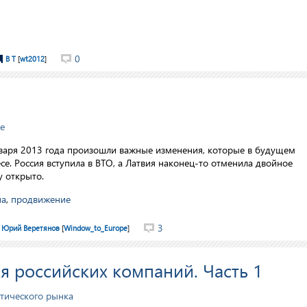
0
В Т
[
wt2012
]
e
013 года произошли важные изменения, которые в будущем
се. Россия вступила в ВТО, а Латвия наконец-то отменила двойное
у открыто.
па
,
продвижение
3
Юрий Веретянов
[
Window_to_Europe
]
я российских компаний. Часть 1
атического рынка