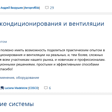
29
Андрей Вахрушев
[
AeroprofEkb
]
 кондиционирования и вентиляции
ытом
нь полезно иметь возможность поделиться практическим опытом в
ионирования и вентиляции на реальных, и, тем более, сложных
ся всем участникам нашего рынка, и новичкам и профессионалам.
вационными решениями, простыми и эффективными способами
спасибо!
именение
,
оборудование
6
Luciana Madeleine
[
COSCO
]
ие системы