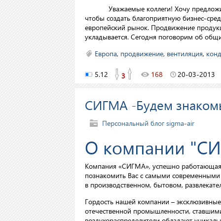
Уважаемые коллеги! Хочу предложить В
чтобы создать благоприятную бизнес-сре
европейский рынок. Продвижение продукц
укладывается. Сегодня поговорим об общи
Европа
,
продвижение
,
вентиляция
,
кон
5.12
168
20-03-2013
3
СИГМА -Будем знаком
Персональный блог sigma-air
О компании "С
Компания «СИГМА», успешно работающая н
познакомить Вас с самыми современными 
в производственном, бытовом, развлекат
Гордость нашей компании – эксклюзивные
отечественной промышленности, ставшими
воздухораспределители обладают уникаль