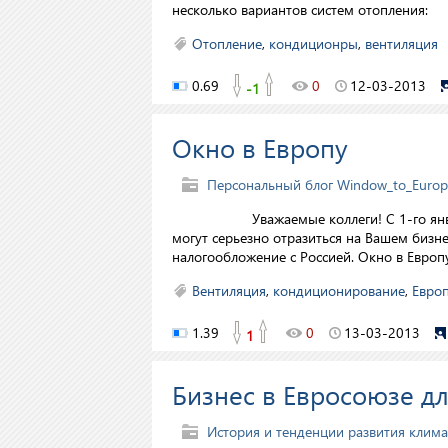
несколько вариантов систем отопления:
Отопление
,
кондиционры
,
вентиляция
0.69
0
12-03-2013
-1
Окно в Европу
Персональный блог Window_to_Europ
Уважаемые коллеги! С 1-го января 2
могут серьезно отразиться на Вашем бизне
налогообложение с Россией. Окно в Европ
Вентиляция
,
кондиционирование
,
Евро
1.39
0
13-03-2013
1
Бизнес в Евросоюзе дл
История и тенденции развития клим