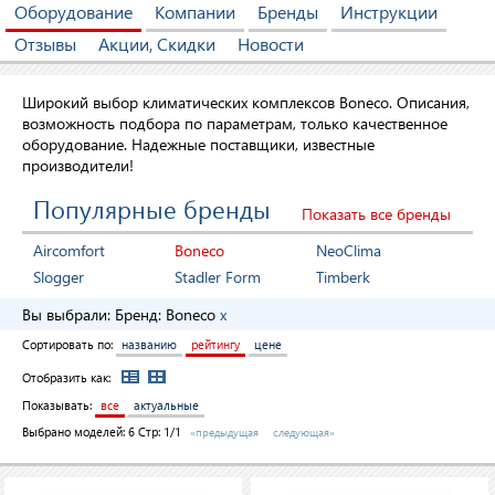
Оборудование
Компании
Бренды
Инструкции
Отзывы
Акции, Скидки
Новости
Широкий выбор климатических комплексов Boneco. Описания,
возможность подбора по параметрам, только качественное
оборудование. Надежные поставщики, известные
производители!
Популярные бренды
Показать все бренды
Aircomfort
Boneco
NeoClima
Slogger
Stadler Form
Timberk
Вы выбрали:
Бренд:
Boneco
x
Сортировать по:
названию
рейтингу
цене
Отобразить как:
Показывать:
все
актуальные
Выбрано моделей:
6
Стр: 1/1
«предыдущая
следующая»