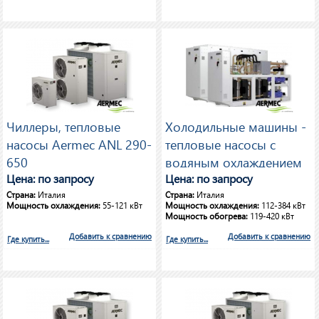
Чиллеры, тепловые
Холодильные машины -
насосы Aermec ANL 290-
тепловые насосы с
650
водяным охлаждением
Цена: по запросу
Aermec NXW 0500-1400
Цена: по запросу
Страна:
Италия
Страна:
Италия
Мощность охлаждения:
55-121 кВт
Мощность охлаждения:
112-384 кВт
Мощность обогрева:
119-420 кВт
Добавить к сравнению
Добавить к сравнению
Где купить...
Где купить...