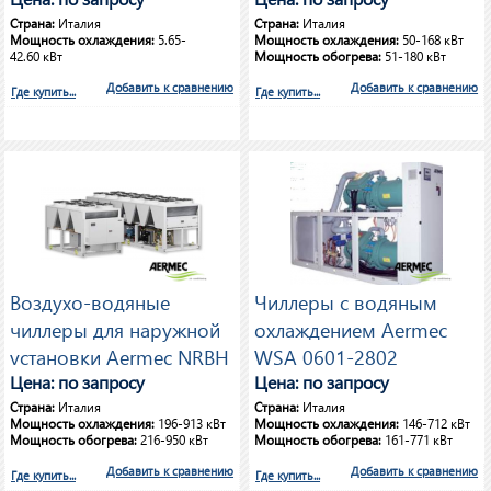
WRL 180-650
Страна:
Италия
Страна:
Италия
Мощность охлаждения:
5.65-
Мощность охлаждения:
50-168 кВт
42.60 кВт
Мощность обогрева:
51-180 кВт
Добавить к сравнению
Добавить к сравнению
Где купить...
Где купить...
Воздухо-водяные
Чиллеры с водяным
чиллеры для наружной
охлаждением Aermec
установки Aermec NRBH
WSA 0601-2802
0800-3600
Цена: по запросу
Цена: по запросу
Страна:
Италия
Страна:
Италия
Мощность охлаждения:
196-913 кВт
Мощность охлаждения:
146-712 кВт
Мощность обогрева:
216-950 кВт
Мощность обогрева:
161-771 кВт
Добавить к сравнению
Добавить к сравнению
Где купить...
Где купить...