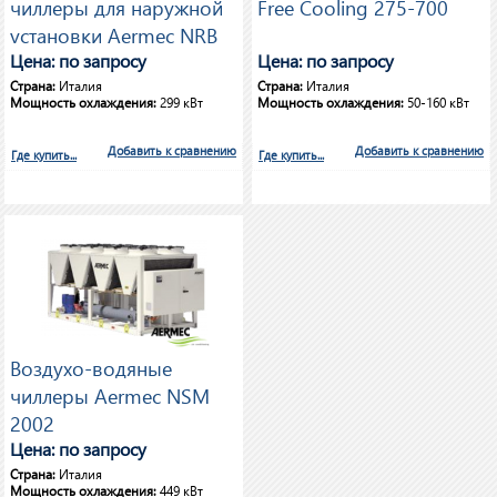
чиллеры для наружной
Free Cooling 275-700
установки Aermec NRB
1100
Цена: по запросу
Цена: по запросу
Страна:
Италия
Страна:
Италия
Мощность охлаждения:
299 кВт
Мощность охлаждения:
50-160 кВт
Добавить к сравнению
Добавить к сравнению
Где купить...
Где купить...
Воздухо-водяные
чиллеры Aermec NSM
2002
Цена: по запросу
Страна:
Италия
Мощность охлаждения:
449 кВт