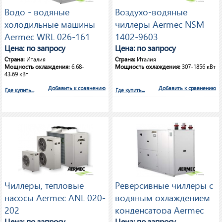
Водо - водяные
Воздухо-водяные
холодильные машины
чиллеры Aermec NSM
Aermec WRL 026-161
1402-9603
Цена: по запросу
Цена: по запросу
Страна:
Италия
Страна:
Италия
Мощность охлаждения:
6.68-
Мощность охлаждения:
307-1856 кВт
43.69 кВт
Добавить к сравнению
Добавить к сравнению
Где купить...
Где купить...
Чиллеры, тепловые
Реверсивные чиллеры с
насосы Aermec ANL 020-
водяным охлаждением
202
конденсатора Aermec
Цена: по запросу
Цена: по запросу