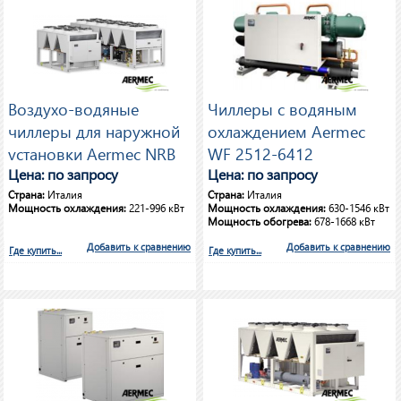
Воздухо-водяные
Чиллеры с водяным
чиллеры для наружной
охлаждением Aermec
установки Aermec NRB
WF 2512-6412
0800-3600
Цена: по запросу
Цена: по запросу
Страна:
Италия
Страна:
Италия
Мощность охлаждения:
221-996 кВт
Мощность охлаждения:
630-1546 кВт
Мощность обогрева:
678-1668 кВт
Добавить к сравнению
Добавить к сравнению
Где купить...
Где купить...