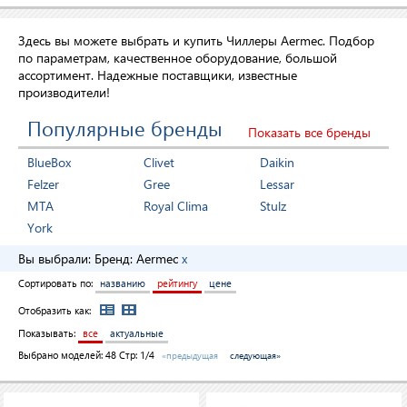
Здесь вы можете выбрать и купить Чиллеры Aermec. Подбор
по параметрам, качественное оборудование, большой
ассортимент. Надежные поставщики, известные
производители!
Популярные бренды
Показать все бренды
BlueBox
Clivet
Daikin
Felzer
Gree
Lessar
MTA
Royal Clima
Stulz
York
Вы выбрали:
Бренд:
Aermec
x
Сортировать по:
названию
рейтингу
цене
Отобразить как:
Показывать:
все
актуальные
Выбрано моделей:
48
Стр: 1/4
«предыдущая
следующая»