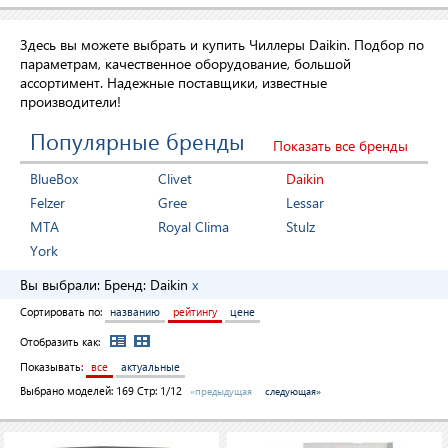
Здесь вы можете выбрать и купить Чиллеры Daikin. Подбор по
параметрам, качественное оборудование, большой
ассортимент. Надежные поставщики, известные
производители!
Популярные бренды
Показать все бренды
BlueBox
Clivet
Daikin
Felzer
Gree
Lessar
MTA
Royal Clima
Stulz
York
Вы выбрали:
Бренд:
Daikin
x
Сортировать по:
названию
рейтингу
цене
Отобразить как:
Показывать:
все
актуальные
Выбрано моделей:
169
Стр: 1/12
«предыдущая
следующая»