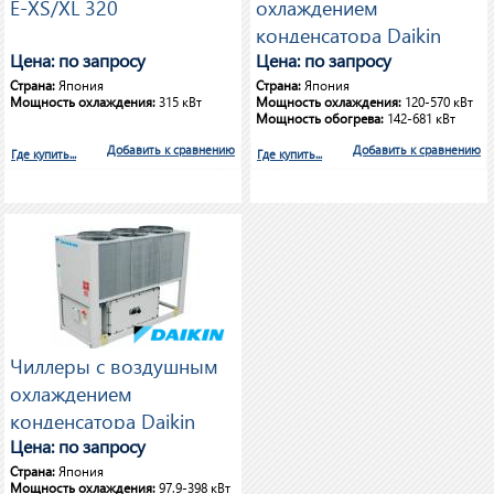
E-XS/XL 320
охлаждением
конденсатора Daikin
Цена: по запросу
EWWD-J-SS+ 120-560
Цена: по запросу
Страна:
Япония
Страна:
Япония
Мощность охлаждения:
315 кВт
Мощность охлаждения:
120-570 кВт
Мощность обогрева:
142-681 кВт
Добавить к сравнению
Добавить к сравнению
Где купить...
Где купить...
Чиллеры с воздушным
охлаждением
конденсатора Daikin
EWAD-E-SL+ 100-410
Цена: по запросу
Страна:
Япония
Мощность охлаждения:
97.9-398 кВт