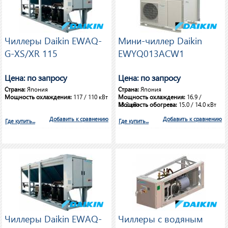
Чиллеры Daikin EWAQ-
Мини-чиллер Daikin
G-XS/XR 115
EWYQ013ACW1
Цена: по запросу
Цена: по запросу
Страна:
Япония
Страна:
Япония
Мощность охлаждения:
117 / 110 кВт
Мощность охлаждения:
16.9 /
13.2 кВт
Мощность обогрева:
15.0 / 14.0 кВт
Добавить к сравнению
Добавить к сравнению
Где купить...
Где купить...
Чиллеры Daikin EWAQ-
Чиллеры с водяным