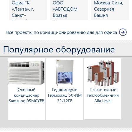
Офис ГК
ООО
Москва-Сити,
«Лента», г.
«АВТОДОМ
Северная
Санкт-
Братья
Башня
Петербург
Заплаткины»,
г. Волжский,
Все проекты по кондиционированию для для офиса
2015 г.
Популярное оборудование
Оконный
Гидромодули
Пластинчатые
кондиционер
Термомаш 50-NM
теплообменники
Samsung 05M0YEB
32/12FЕ
Alfa Laval