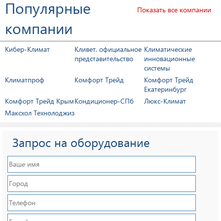
Популярные
Показать все компании
компании
Насосные станции
Мобильный
Термомаш НС-NM
кондиционер Ballu
Кибер-Климат
Кливет, официальное
Климатические
32/12АЕ
09H
представительство
инновационные
системы
Климатпроф
Комфорт Трейд
Комфорт Трейд
Екатеринбург
Комфорт Трейд Крым
Кондиционер-СПб
Люкс-Климат
Максхол Технолоджиз
Запрос на оборудование