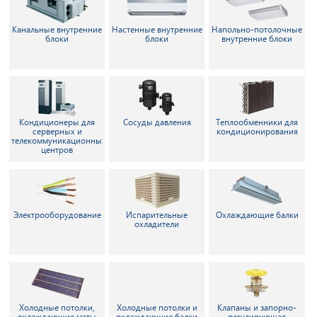
Канальные внутренние
Настенные внутренние
Напольно-потолочные
блоки
блоки
внутренние блоки
Кондиционеры для
Сосуды давления
Теплообменники для
серверных и
кондиционирования
телекоммуникационных
центров
Электрооборудование
Испарительные
Охлаждающие балки
охладители
Холодные потолки,
Холодные потолки и
Клапаны и запорно-
охлаждающие маты
охлаждающие балки
регулирующая