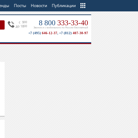
енды
Посты
Новости
Еще
Публикации
8 800
333-33-40
c 9
00
до 18
00
Звонок и с мобильного по России бесплатный
+7 (495)
646-12-37
,
+7 (812)
407-30-97