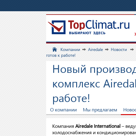
З
Компании
Airedale
Новости
готов к работе!
Новый произво
комплекс Aireda
работе!
О компании
Мы предлагаем
Ново
Компания
Airedale
International
– веду
холодоснабжения и кондиционировани