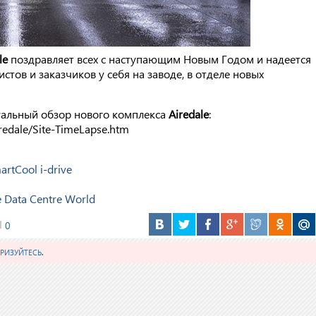
le
поздравляет всех с наступающим Новым Годом и надеется
тов и заказчиков у себя на заводе, в отделе новых
уальный обзор нового комплекса
Airedale
:
redale/Site-TimeLapse.htm
rtCool i-drive
Data Centre World
0
РИЗУЙТЕСЬ
.