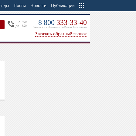
енды
Посты
Новости
Еще
Публикации
8 800
333-33-40
c 9
00
до 18
00
Звонок и с мобильного по России бесплатный
Заказать обратный звонок