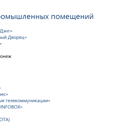
промышленных помещений
-Дэнт»
вый Дворец»
»
ронеж
»
нес»
ые телекоммуникации»
«INFOBOX»
OTA)