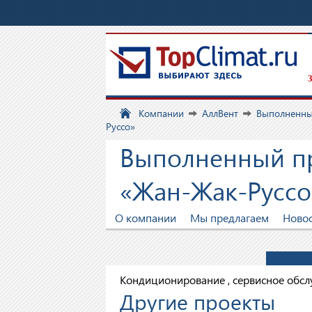
З
Компании
АллВент
Выполненны
Руссо»
Выполненный пр
«Жан-Жак-Руссо
О компании
Мы предлагаем
Ново
Кондиционирование , сервисное обс
Другие проекты