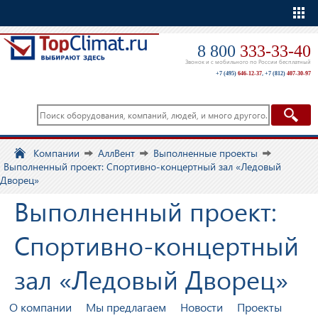
Еще
8 800
333-33-40
Звонок и с мобильного по России бесплатный
+7 (495)
646-12-37
,
+7 (812)
407-30-97
Компании
АллВент
Выполненные проекты
Выполненный проект: Спортивно-концертный зал «Ледовый
Дворец»
Выполненный проект:
Спортивно-концертный
зал «Ледовый Дворец»
О компании
Мы предлагаем
Новости
Проекты