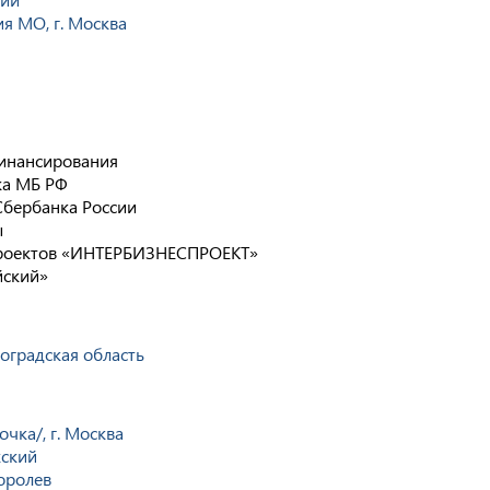
я МО, г. Москва
инансирования
ка МБ РФ
Сбербанка России
ы
роектов «ИНТЕРБИЗНЕСПРОЕКТ»
йский»
гоградская область
очка/, г. Москва
жский
Королев