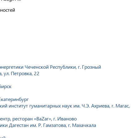
ностей
ергетики Чеченской Республики, г. Грозный
, ул. Петровка, 22
бирск
Екатеринбург
й институт гуманитарных наук им. Ч.Э. Ахриева, г. Магас,
тр, ресторан «BaZar», г. Иваново
и Дагестан им. Р. Гамзатова, г. Махачкала
кий