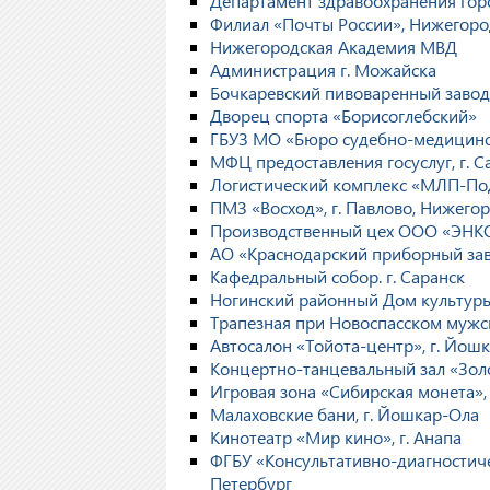
Департамент здравоохранения го
Филиал «Почты России», Нижегоро
Нижегородская Академия МВД
Администрация г. Можайска
Бочкаревский пивоваренный завод,
Дворец спорта «Борисоглебский»
ГБУЗ МО «Бюро судебно-медицинс
МФЦ предоставления госуслуг, г. С
Логистический комплекс «МЛП-Подо
ПМЗ «Восход», г. Павлово, Нижего
Производственный цех ООО «ЭНКО
АО «Краснодарский приборный заво
Кафедральный собор. г. Саранск
Ногинский районный Дом культуры,
Трапезная при Новоспасском мужск
Автосалон «Тойота-центр», г. Йош
Концертно-танцевальный зал «Золо
Игровая зона «Сибирская монета», 
Малаховские бани, г. Йошкар-Ола
Кинотеатр «Мир кино», г. Анапа
ФГБУ «Консультативно-диагностиче
Петербург