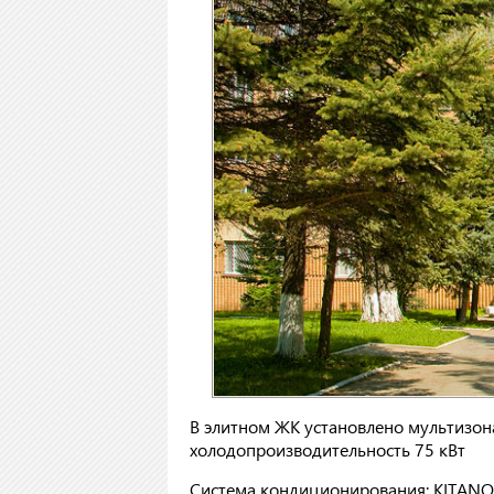
В элитном ЖК установлено мультизо
холодопроизводительность 75 кВт
Система кондиционирования: KITANO As