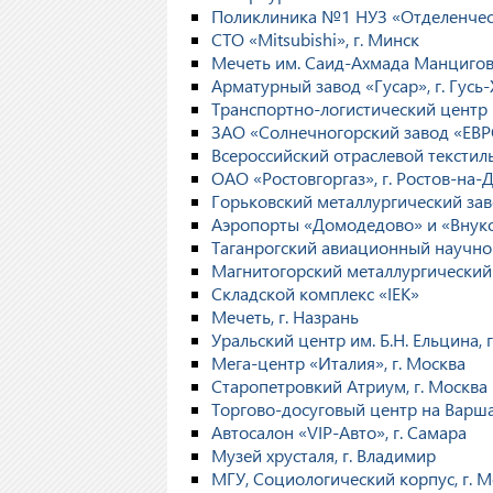
Поликлиника №1 НУЗ «Отделенческ
СТО «Mitsubishi», г. Минск
Мечеть им. Саид-Ахмада Манцигова
Арматурный завод «Гусар», г. Гусь
Транспортно-логистический центр 
ЗАО «Солнечногорский завод «ЕВР
Всероссийский отраслевой текстил
ОАО «Ростовгоргаз», г. Ростов-на-
Горьковский металлургический зав
Аэропорты «Домодедово» и «Внуков
Таганрогский авиационный научно-т
Магнитогорский металлургический 
Складской комплекс «IEK»
Мечеть, г. Назрань
Уральский центр им. Б.Н. Ельцина, 
Мега-центр «Италия», г. Москва
Старопетровкий Атриум, г. Москва
Торгово-досуговый центр на Варша
Автосалон «VIP-Авто», г. Самара
Музей хрусталя, г. Владимир
МГУ, Социологический корпус, г. 