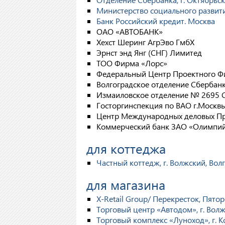
Министерство социального развити
Банк Российский кредит. Москва
ОАО «АВТОБАНК»
Хехст Шеринг АгрЭво ГмбХ
Эрнст энд Янг (СНГ) Лимитед
ТОО Фирма «Лорс»
Федеральный Центр Проектного Ф
Волгоградское отделение Сбербан
Измаиловское отделение № 2695 
Госторгинспекция по ВАО г.Москв
Центр Международных деловых П
Коммерческий банк ЗАО «Олимпи
для коттеджа
Частный коттедж, г. Волжский, Вол
для магазина
X-Retail Group/ Перекресток, Пятор
Торговый центр «Автодом», г. Вол
Торговый комплекс «Луноход», г. 