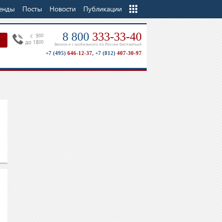
енды
Посты
Новости
Еще
Публикации
8 800
333-33-40
c 9
00
до 18
00
Звонок и с мобильного по России бесплатный
+7 (495)
646-12-37
,
+7 (812)
407-30-97