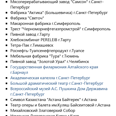
Мясоперерабатывающий завод "Самсон" г.Санкт-
Петербург
Фабрика "Актика" (Большевичка) г.Санкт-Петербург
Фабрика "Светоч"
Макаронная фабрика г.Симферополь
Трест "Черноморнефтегазпромстрой" г.Симферополь
Пивной завод г.Тарту
Хлебокомбинат PERELEIB г.Тарту
Тетра-Пак г.Тимашевск
Роснефть-Туапсенефтепродукт г.Туапсе
Мебельная фабрика "Тура" г.Тюмень
Пивной завод "Золотой Урал" г.Челябинск
Государственная филармония Алтайского края
г.Барнаул
Академическая капелла г.Санкт-Петербург
Большой драматический театр г.Санкт-Петербург
Всероссийский музей А.С. Пушкина Дом Державина
г.Санкт-Петербург
Символ Казахстана "Астана Байтерек" г.Астана
Театр оперы и балета им.Куляш Байсеитовой г.Астана
Михайловский Златоверхий Собор
Немецкая Лютеранская Кирха г.Киев