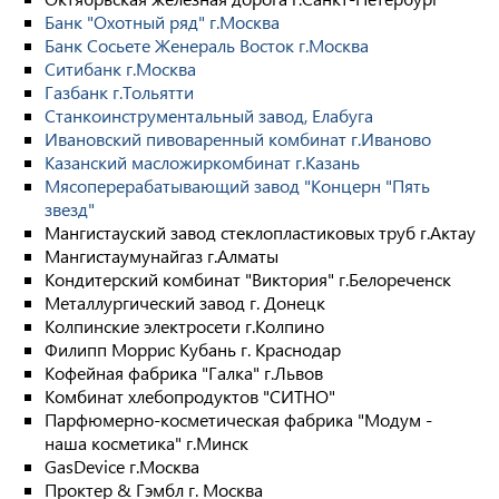
Банк "Охотный ряд" г.Москва
Банк Сосьете Женераль Восток г.Москва
Ситибанк г.Москва
Газбанк г.Тольятти
Станкоинструментальный завод, Елабуга
Ивановский пивоваренный комбинат г.Иваново
Казанский масложиркомбинат г.Казань
Мясоперерабатывающий завод "Концерн "Пять
звезд"
Мангистауский завод стеклопластиковых труб г.Актау
Мангистаумунайгаз г.Алматы
Кондитерский комбинат "Виктория" г.Белореченск
Металлургический завод г. Донецк
Колпинские электросети г.Колпино
Филипп Моррис Кубань г. Краснодар
Кофейная фабрика "Галка" г.Львов
Комбинат хлебопродуктов "СИТНО"
Парфюмерно-косметическая фабрика "Модум -
наша косметика" г.Минск
GasDevice г.Москва
Проктер & Гэмбл г. Москва