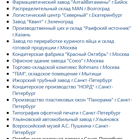
Фармацевтический завод "АлтайВитамины" г.Бийск
Распределительный склад MAN г.Волгоград
Логистический центр "Северный" г.Екатеринбург
Завод "Квант" г.Зеленоград
Производственный цех и склад "Раифский источник"
г.Казань
Завод по переработке куриного яйца и склад
готовой продукции г.Москва
Кондитерская фабрика "Красный Октябрь" г.Москва
Офисное здание завода "Союз" г.Москва
Торгово-складской комплекс Bohmans г.Москва
"ТБМ", складское помещение г.Мытищи
Ижорский трубный завод г.Санкт-Петербург
Кондитерское производство "НОРД" г.Санкт-
Петербург
Производство пластиковых окон "Панорама" г.Санкт-
Петербург
Типография офсетной печати г.Санкт-Петербург
Ульяновский автомобильный завод г.Ульяновск
Всероссийский музей А.С. Пушкина г.Санкт-
Петербург
Октябрьская железная дорога г.Санкт-Петербург