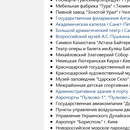
Мебельная фабрика "Тура" г.Тюме
Пивной завод "Золотой Урал" г.Че
Государственная филармония Алтай
Академическая капелла г.Санкт-Пе
Большой драматический театр г.Са
Всероссийский музей А.С. Пушкина
Символ Казахстана "Астана Байтере
Театр оперы и балета им.Куляш Бай
Михайловский Златоверхий Собор
Немецкая Лютеранская Кирха г.Ки
Краснодарский государственный и
Краснодарский художественный му
Музей-заповедник "Царское Село"
Межрайонная детская спортивная 
Административное здание в порту
Аэропорты "Пулково-1", "Пулково-
Государственная авиакомпания "До
Пункты управления воздушным дви
Управление Украинского Дунайског
Аэропорт "Борисполь" г. Киев
Новороссийское морское пароходс