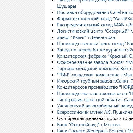
Шушары
Поставки оборудования Carel на 
Фармацевтический завод "АлтайВи
Распределительный склад MAN г.В
Логистический центр "Северный" г
Завод "Квант" г.Зеленоград
Производственный цех и склад "Ра
Завод по переработке куриного яй
Кондитерская фабрика "Красный Ок
Офисное здание завода "Союз" г.М
Торгово-складской комплекс Bohm
"ТБМ", складское помещение г.Мы
Ижорский трубный завод г.Санкт-
Кондитерское производство "НОРД"
Производство пластиковых окон "П
Типография офсетной печати г.Сан
Ульяновский автомобильный завод 
Всероссийский музей А.С. Пушкина
Октябрьская железная дорога г.Са
Банк "Охотный ряд" г.Москва
Банк Сосьете Женераль Восток г.М