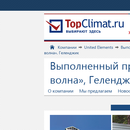
З
Компании
United Elements
Выпо
волна», Геленджик
Выполненный пр
волна», Геленд
О компании
Мы предлагаем
Ново