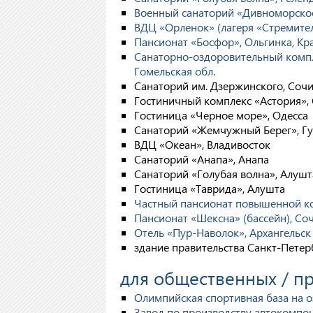
Военный санаторий «Дивноморско
ВДЦ «Орленок» (лагеря «Стремите
Пансионат «Босфор», Ольгинка, Кр
Санаторно-оздоровительный компл
Гомельская обл.
Санаторий им. Дзержинского, Соч
Гостиничный комплекс «Астория»,
Гостиница «Черное море», Одесса
Санаторий «Жемчужный Берег», Г
ВДЦ «Океан», Владивосток
Санаторий «Анапа», Анапа
Санаторий «Голубая волна», Алушт
Гостиница «Таврида», Алушта
Частный пансионат повышенной ко
Пансионат «Шексна» (бассейн), Со
Отель «Пур-Наволок», Архангельск
здание правительства Санкт-Петер
для общественных / 
Олимпийская спортивная база на о
Завод по производству автокомпон