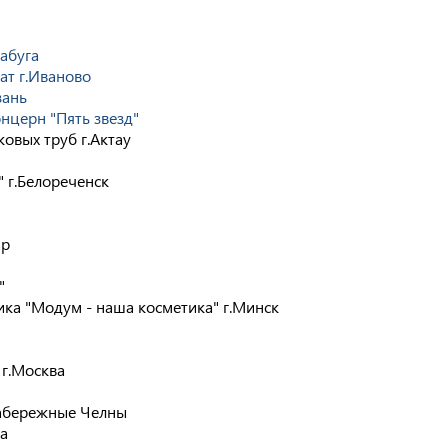
абуга
ат г.Иваново
зань
церн "Пять звезд"
овых труб г.Актау
 г.Белореченск
ар
"
а "Модум - наша косметика" г.Минск
 г.Москва
абережные Челны
а