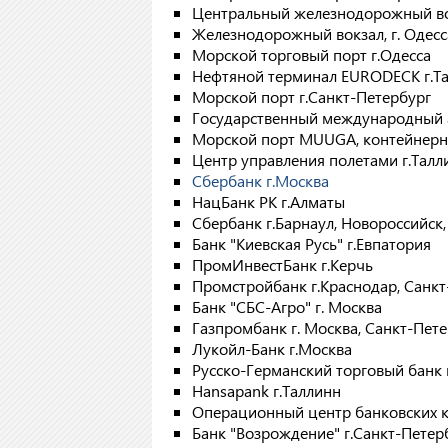
Центральный железнодорожный вок
Железнодорожный вокзал, г. Одесс
Морской торговый порт г.Одесса
Нефтяной терминал EURODECK г.Т
Морской порт г.Санкт-Петербург
Государственный международный 
Морской порт MUUGA, контейнерны
Центр управления полетами г.Талл
Сбербанк г.Москва
НацБанк РК г.Алматы
Сбербанк г.Барнаул, Новороссийск
Банк "Киевская Русь" г.Евпатория
ПромИнвестБанк г.Керчь
Промстройбанк г.Краснодар, Санкт
Банк "СБС-Агро" г. Москва
Газпромбанк г. Москва, Санкт-Пет
Лукойл-Банк г.Москва
Русско-Германский торговый банк 
Hansapank г.Таллинн
Операционный центр банковских к
Банк "Возрождение" г.Санкт-Петер