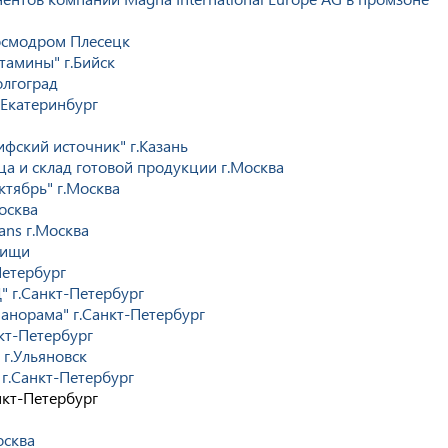
космодром Плесецк
тамины" г.Бийск
олгоград
.Екатеринбург
ифский источник" г.Казань
ца и склад готовой продукции г.Москва
тябрь" г.Москва
осква
ans г.Москва
тищи
Петербург
 г.Санкт-Петербург
анорама" г.Санкт-Петербург
кт-Петербург
г.Ульяновск
 г.Санкт-Петербург
нкт-Петербург
осква