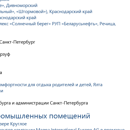
е», Дивноморский
льный», «Штормовой»), Краснодарский край
аснодарский край
екс «Солнечный берег» РУП «Беларусьнефть», Речица,
и
 Санкт-Петербург
урзуф
а
мфортности для отдыха родителей и детей, Ялта
чи
бурга и администрации Санкт-Петербурга
промышленных помещений
зере Круглое
ентов компании Magna International Europe AG в промзоне