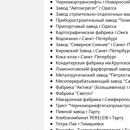
Черномортранснефть г.Новоросси
Завод "Автоагрегат" г.Одесса
Завод строительно-отделочных ма
Приборостроительный завод "Телек
Припортовый завод г.Одесса
Картографическая фабрика г.Омск
Водоканал г.Санкт-Петербург
Завод "Северное Сияние" г.Санкт-
Кировский Завод г.Санкт-Петербур
Кока-кола г.Санкт-Петербург
Кондитерская фабрика им.Крупской
Ломоносовский фарфоровый завод 
Металлургический завод "Петроста
Мясоперерабатывающий завод "Сам
Фабрика "Актика" (Большевичка) г
Фабрика "Светоч"
Макаронная фабрика г.Симферопо
Трест "Черноморнефтегазпромстро
Пивной завод г.Тарту
Хлебокомбинат PERELEIB г.Тарту
Тетра-Пак г.Тимашевск
Роснефть-Туапсенефтепродукт г.Ту