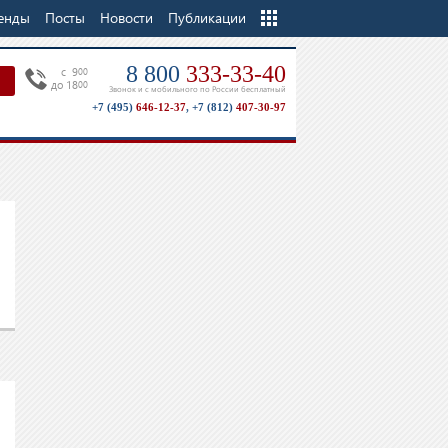
енды
Посты
Новости
Еще
Публикации
8 800
333-33-40
c 9
00
до 18
00
Звонок и с мобильного по России бесплатный
+7 (495)
646-12-37
,
+7 (812)
407-30-97