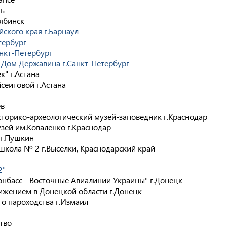
нь
лябинск
ского края г.Барнаул
тербург
нкт-Петербург
 Дом Державина г.Санкт-Петербург
к" г.Астана
сеитовой г.Астана
ев
сторико-археологический музей-заповедник г.Краснодар
зей им.Коваленко г.Краснодар
 г.Пушкин
школа № 2 г.Выселки, Краснодарский край
2"
нбасс - Восточные Авиалинии Украины" г.Донецк
жением в Донецкой области г.Донецк
о пароходства г.Измаил
тво