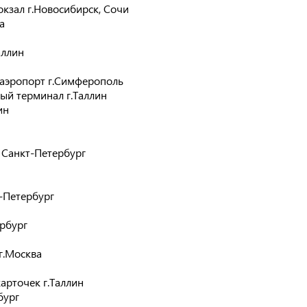
зал г.Новосибирск, Сочи
а
аллин
аэропорт г.Симферополь
й терминал г.Таллин
ин
, Санкт-Петербург
-Петербург
ербург
г.Москва
арточек г.Таллин
бург