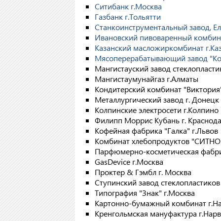
Ситибанк г.Москва
Газбанк г.Тольятти
Станкоинструментальный завод, Ел
Ивановский пивоваренный комбин
Казанский масложиркомбинат г.Ка
Мясоперерабатывающий завод "Кон
Мангистауский завод стеклопластик
Мангистаумунайгаз г.Алматы
Кондитерский комбинат "Виктория"
Металлургический завод г. Донецк
Колпинские электросети г.Колпино
Филипп Моррис Кубань г. Краснод
Кофейная фабрика "Галка" г.Львов
Комбинат хлебопродуктов "СИТНО
Парфюмерно-косметическая фабрик
GasDevice г.Москва
Проктер & Гэмбл г. Москва
Ступинский завод стеклопластиков
Типография "Знак" г.Москва
Картонно-бумажный комбинат г.Н
Кренгольмская мануфактура г.Нарв