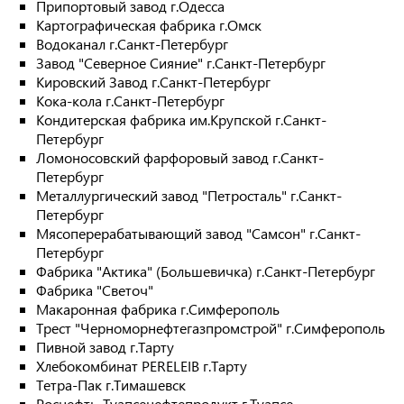
Припортовый завод г.Одесса
Картографическая фабрика г.Омск
Водоканал г.Санкт-Петербург
Завод "Северное Сияние" г.Санкт-Петербург
Кировский Завод г.Санкт-Петербург
Кока-кола г.Санкт-Петербург
Кондитерская фабрика им.Крупской г.Санкт-
Петербург
Ломоносовский фарфоровый завод г.Санкт-
Петербург
Металлургический завод "Петросталь" г.Санкт-
Петербург
Мясоперерабатывающий завод "Самсон" г.Санкт-
Петербург
Фабрика "Актика" (Большевичка) г.Санкт-Петербург
Фабрика "Светоч"
Макаронная фабрика г.Симферополь
Трест "Черноморнефтегазпромстрой" г.Симферополь
Пивной завод г.Тарту
Хлебокомбинат PERELEIB г.Тарту
Тетра-Пак г.Тимашевск
Роснефть-Туапсенефтепродукт г.Туапсе