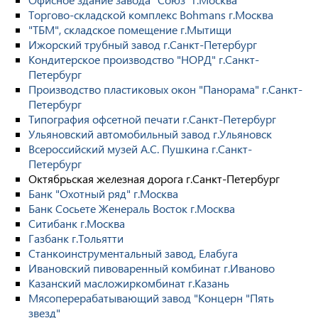
Торгово-складской комплекс Bohmans г.Москва
"ТБМ", складское помещение г.Мытищи
Ижорский трубный завод г.Санкт-Петербург
Кондитерское производство "НОРД" г.Санкт-
Петербург
Производство пластиковых окон "Панорама" г.Санкт-
Петербург
Типография офсетной печати г.Санкт-Петербург
Ульяновский автомобильный завод г.Ульяновск
Всероссийский музей А.С. Пушкина г.Санкт-
Петербург
Октябрьская железная дорога г.Санкт-Петербург
Банк "Охотный ряд" г.Москва
Банк Сосьете Женераль Восток г.Москва
Ситибанк г.Москва
Газбанк г.Тольятти
Станкоинструментальный завод, Елабуга
Ивановский пивоваренный комбинат г.Иваново
Казанский масложиркомбинат г.Казань
Мясоперерабатывающий завод "Концерн "Пять
звезд"