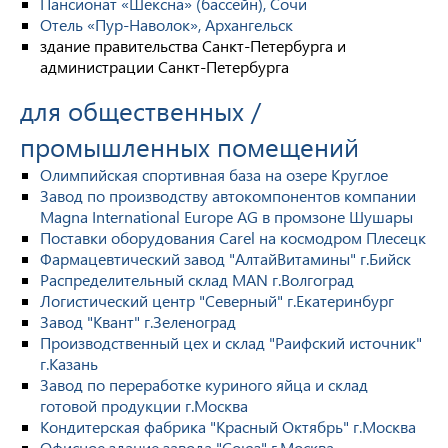
Пансионат «Шексна» (бассейн), Сочи
Отель «Пур-Наволок», Архангельск
здание правительства Санкт-Петербурга и
администрации Санкт-Петербурга
для общественных /
промышленных помещений
Олимпийская спортивная база на озере Круглое
Завод по производству автокомпонентов компании
Magna International Europe AG в промзоне Шушары
Поставки оборудования Carel на космодром Плесецк
Фармацевтический завод "АлтайВитамины" г.Бийск
Распределительный склад MAN г.Волгоград
Логистический центр "Северный" г.Екатеринбург
Завод "Квант" г.Зеленоград
Производственный цех и склад "Раифский источник"
г.Казань
Завод по переработке куриного яйца и склад
готовой продукции г.Москва
Кондитерская фабрика "Красный Октябрь" г.Москва
Офисное здание завода "Союз" г.Москва