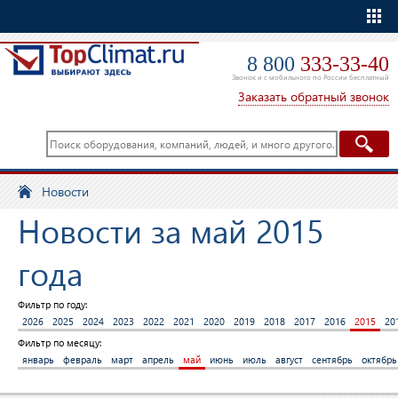
Еще
8 800
333-33-40
Звонок и с мобильного по России бесплатный
Заказать обратный звонок
Новости
Новости за май 2015
года
Фильтр по году:
2026
2025
2024
2023
2022
2021
2020
2019
2018
2017
2016
2015
20
Фильтр по месяцу:
январь
февраль
март
апрель
май
июнь
июль
август
сентябрь
октябрь