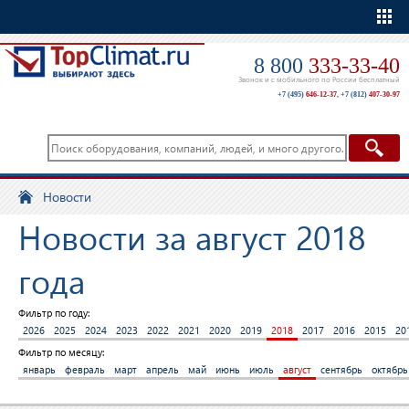
Еще
8 800
333-33-40
Звонок и с мобильного по России бесплатный
+7 (495)
646-12-37
,
+7 (812)
407-30-97
Новости
Новости за август 2018
года
Фильтр по году:
2026
2025
2024
2023
2022
2021
2020
2019
2018
2017
2016
2015
20
Фильтр по месяцу:
январь
февраль
март
апрель
май
июнь
июль
август
сентябрь
октябрь