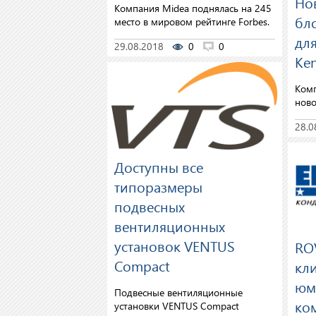
Но
Компания Midea поднялась на 245
бл
место в мировом рейтинге Forbes.
дл
29.08.2018
0
0
Ken
Комп
ново
28.0
Доступны все
типоразмеры
подвесных
вентиляционных
установок VENTUS
RO
Compact
кл
юм
Подвесные вентиляционные
ко
установки VENTUS Compact