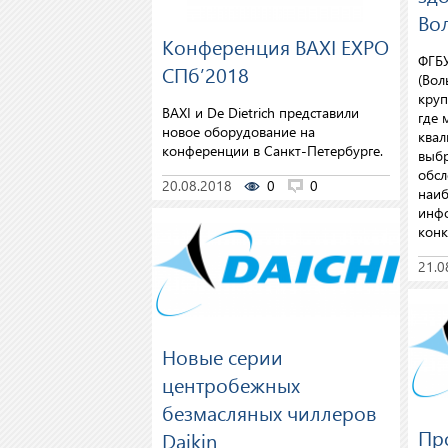
Во
Конференция BAXI EXPO
ФГБУ
СПб’2018
(Вол
круп
BAXI и De Dietrich представили
где 
новое оборудование на
ква
конференции в Санкт-Петербурге.
выбр
обсл
20.08.2018
0
0
наиб
инфо
конк
21.0
Новые серии
центробежных
безмасляных чиллеров
Пр
Daikin