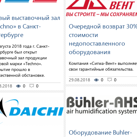
вый выставочный зал
chno» в Санкт-
Очередной возврат 30
тербурге
стоимости
недопоставленного
вгуста 2018 года г. Санкт-
оборудования
рбурге был открыт
авочный зал продукции
Компания «Сигма-Вент» выполняе
овой марки «Techno».
свои гарантийные обязательства.
ытие прошло в
ественной обстановке.
29.08.2018
0
0
8.2018
0
0
Оборудование Buhler-