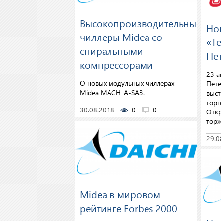
Высокопроизводительные
Но
чиллеры Midea со
«Te
спиральными
Пе
компрессорами
23 а
О новых модульных чиллерах
Пете
Midea MACH_A-SA3.
выст
торг
30.08.2018
0
0
Откр
торж
29.0
Midea в мировом
рейтинге Forbes 2000