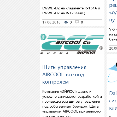
ре
EWWD-DZ на хладагенте R-134A и
«о
EWWH-DZ на R-1234ze(E).
пу
17.08.2018
0
0
VRF-
на к
Сене
20.0
Щиты управления
AIRCOOL: все под
контролем
Компания «ЭЙРКУЛ» давно и
Dai
успешно занимается разработкой и
си
производством щитов управления
под собственным брендом. Щиты
кл
управления AIRCOOL применяются
для контроля над