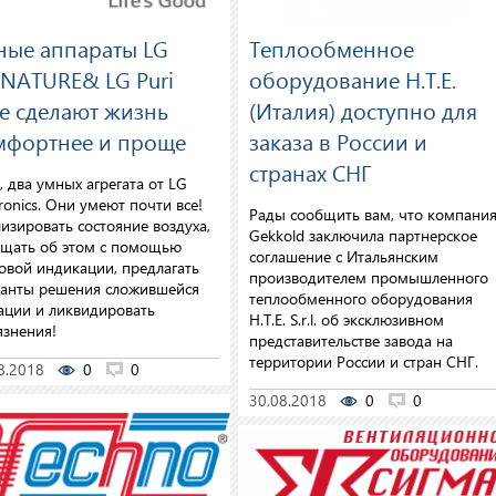
ные аппараты LG
Теплообменное
GNATURE& LG Puri
оборудование H.T.E.
e сделают жизнь
(Италия) доступно для
мфортнее и проще
заказа в России и
странах СНГ
, два умных агрегата от LG
tronics. Они умеют почти все!
Рады сообщить вам, что компани
изировать состояние воздуха,
Gekkold заключила партнерское
щать об этом с помощью
соглашение с Итальянским
овой индикации, предлагать
производителем промышленного
анты решения сложившейся
теплообменного оборудования
ации и ликвидировать
H.T.E. S.r.l. об эксклюзивном
язнения!
представительстве завода на
территории России и стран СНГ.
8.2018
0
0
30.08.2018
0
0