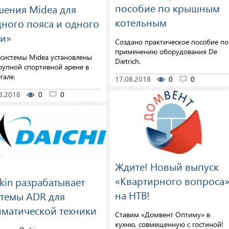
пособие по крышным
шения Midea для
котельным
дного пояса и одного
ти»
Создано практическое пособие по
применению оборудования De
системы Midea установлены
Dietrich.
рупной спортивной арене в
гале.
17.08.2018
0
0
8.2018
0
0
Ждите! Новый выпуск
«Квартирного вопроса
kin разрабатывает
на НТВ!
стемы ADR для
иматической техники
Ставим «Домвент Оптиму» в
кухню, совмещенную с гостиной!