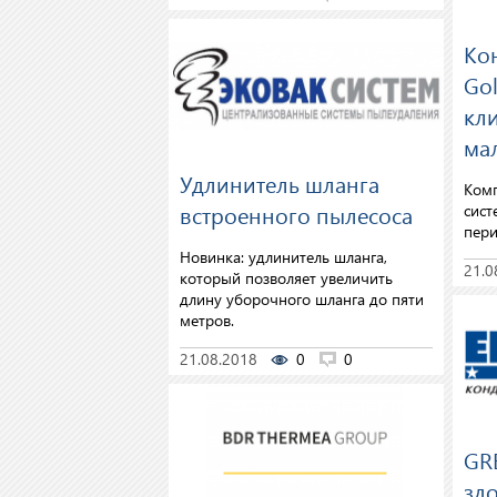
Ко
Go
кли
ма
Удлинитель шланга
Комп
встроенного пылесоса
сист
пери
Новинка: удлинитель шланга,
21.0
который позволяет увеличить
длину уборочного шланга до пяти
метров.
21.08.2018
0
0
GRE
зд