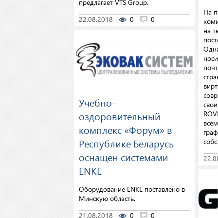
предлагает VTS Group.
На п
22.08.2018
0
0
коми
на т
пост
Одна
носи
почт
стра
вирт
совр
Учебно-
свои
оздоровительный
ROVE
всем
комплекс «Форум» в
граф
Республике Беларусь
собс
оснащен системами
22.0
ENKE
Оборудование ENKE поставлено в
Минскую область.
21.08.2018
0
0