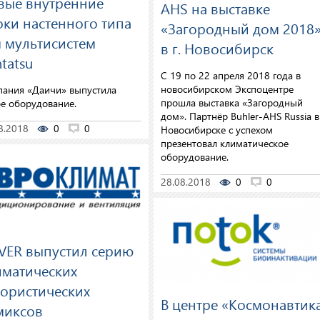
вые внутренние
AHS на выставке
оки настенного типа
«Загородный дом 2018
я мультисистем
в г. Новосибирск
tatsu
С 19 по 22 апреля 2018 года в
новосибирском Экспоцентре
ания «Даичи» выпустила
прошла выставка «Загородный
е оборудование.
дом». Партнёр Buhler-AHS Russia в
8.2018
0
0
Новосибирске с успехом
презентовал климатическое
оборудование.
28.08.2018
0
0
VER выпустил серию
иматических
ористических
В центре «Космонавтик
миксов