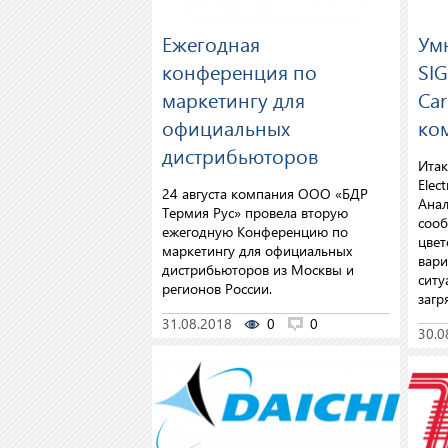
Ежегодная
Ум
конференция по
SI
маркетингу для
Car
официальных
ко
дистрибьюторов
Итак
Elec
24 августа компания ООО «БДР
Анал
Термия Рус» провела вторую
сооб
ежегодную Конференцию по
цвет
маркетингу для официальных
вари
дистрибьюторов из Москвы и
ситу
регионов России.
загр
31.08.2018
0
0
30.0