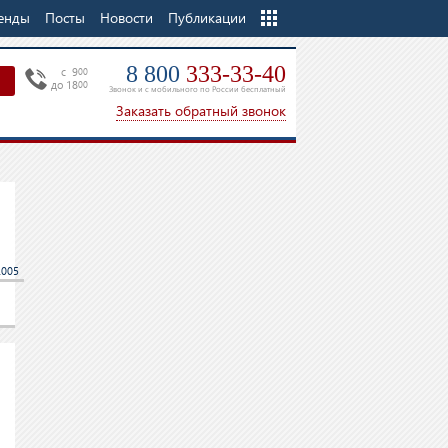
енды
Посты
Новости
Еще
Публикации
8 800
333-33-40
c 9
00
до 18
00
Звонок и с мобильного по России бесплатный
Заказать обратный звонок
2005