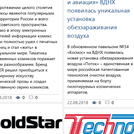
и авиация» ВДНХ
ротяжении целого столетия
появилась уникальная
ксы являются популярными
установка
ерритории России и всего
советского пространства.
обеззараживания
ко в эпоху электронных
воздуха
телей информации комикс
и полностью ушел с печатных
В обновленном павильоне №34
ниц и стал «жить» в
«Космос» на ВДНХ появилась
уальном мире. Тематика
новая установка обеззараживания
еменных комиксов поражает
воздуха «Поток» – единственная в
м разнообразием. Бренд
мире российская патентованная
R решил приобщиться к
технология очистки воздуха,
ирному искусству
применяемая на борту
ической прозы и создал
пилотируемых космических
твенную серию комиксов.
аппаратов.
8.2018
0
0
22.08.2018
0
0