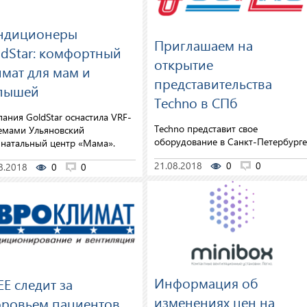
ндиционеры
Приглашаем на
ldStar: комфортный
открытие
мат для мам и
представительства
лышей
Techno в СПб
ания GoldStar оснастила VRF-
Techno представит свое
емами Ульяновский
оборудование в Санкт-Петербурге
натальный центр «Мама».
21.08.2018
0
0
8.2018
0
0
Информация об
E следит за
изменениях цен на
оровьем пациентов