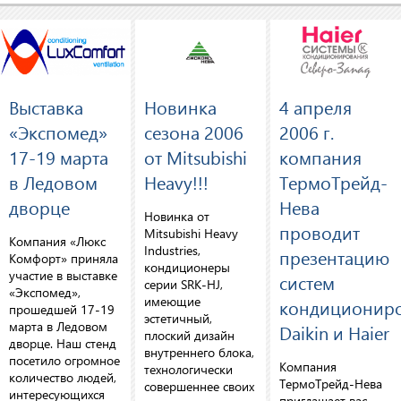
Выставка
Новинка
4 апреля
«Экспомед»
сезона 2006
2006 г.
17-19 марта
от Mitsubishi
компания
в Ледовом
Heavy!!!
ТермоТрейд-
дворце
Нева
Новинка от
проводит
Mitsubishi Heavy
Компания «Люкс
Industries,
презентацию
Комфорт» приняла
кондиционеры
участие в выставке
систем
серии SRK-HJ,
«Экспомед»,
имеющие
кондиционир
прошедшей 17-19
эстетичный,
марта в Ледовом
Daikin и Haier
плоский дизайн
дворце. Наш стенд
внутреннего блока,
посетило огромное
Компания
технологически
количество людей,
ТермоТрейд-Нева
совершеннее своих
интересующихся
приглашает вас