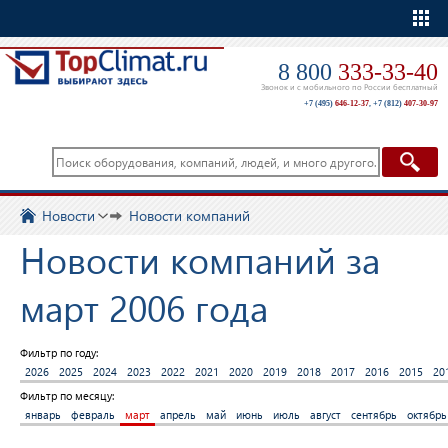
Еще
8 800
333-33-40
Звонок и с мобильного по России бесплатный
+7 (495)
646-12-37
,
+7 (812)
407-30-97
Новости
Новости компаний
Новости компаний за
март 2006 года
Фильтр по году:
2026
2025
2024
2023
2022
2021
2020
2019
2018
2017
2016
2015
20
Фильтр по месяцу:
январь
февраль
март
апрель
май
июнь
июль
август
сентябрь
октябрь