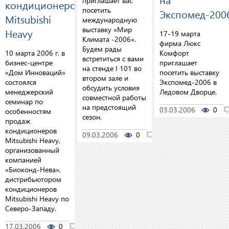
приглашает вас
кондиционеров
посетить
Экспомед-200
Mitsubishi
международную
выставку «Мир
Heavy
17-19 марта
Климата -2006».
фирма Люкс
Будем рады
10 марта 2006 г. в
Комфорт
встретиться с вами
бизнес-центре
приглашает
на стенде I 101 во
«Дом Инноваций»
посетить выставку
втором зале и
состоялся
Экспомед-2006 в
обсудить условия
менеджерский
Ледовом Дворце.
совместной работы
семинар по
на предстоящий
03.03.2006
0
особенностям
сезон.
продаж
кондиционеров
09.03.2006
0
0
Mitsubishi Heavy,
организованный
компанией
«Биоконд-Нева»,
дистрибьютором
кондиционеров
Mitsubishi Heavy по
Северо-Западу.
17.03.2006
0
0