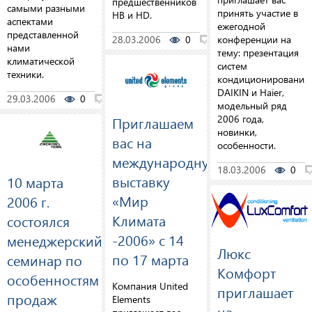
предшественников
самыми разными
принять участие в
HB и HD.
аспектами
ежегодной
представленной
28.03.2006
0
0
конференции на
нами
тему: презентация
климатической
систем
техники.
кондиционирования
DAIKIN и Haier,
29.03.2006
0
0
модельный ряд
2006 года,
Приглашаем
новинки,
вас на
особенности.
международную
18.03.2006
0
выставку
10 марта
«Мир
2006 г.
Климата
состоялся
-2006» с 14
менеджерский
Люкс
по 17 марта
семинар по
Комфорт
особенностям
Компания United
приглашает
продаж
Elements
на