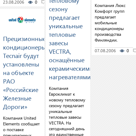
23.08.2006
0
0
Компания Люкс
сезону
Комфорт групп
предлагает
предлагает
мобильные
уникальные
кондиционеры
тепловые
производства
Прецизионные
Финляндии.
завесы
кондиционеры
VECTRA,
07.08.2006
0
Tecnair будут
оснащённые
установлены
керамическими
на объекте
нагревателями
РАО
«Российские
Компания
Евроклимат к
Железные
новому тепловому
Дороги»
сезону предлагает
уникальные
тепловые завесы
Компания United
VECTRA. На
Elements сообщает
сегодняшний день
о поставке
это единственные
прецизионных