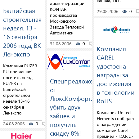
канала, 147.
диспетчеризации
Балтийская
KONTAR
29.08.2006
0
производства
строительная
Московского
неделя. 13 -
Завода Тепловой
Автоматики
16 сентября
31.08.2006
0
0
2006 года, ВК
Компания
Ленэкспо
CAREL
удостоена
Компания PUZER
RU приглашает
награды за
посетить стенд
Спецпредложение
достижения
PUZER на
от
Балтийской
в технологии
строительной
ЛюксКомфорт:
RoHS
неделе 13-16
убить двух
сентября в
Компания United
Ленэкспо
зайцев и
Elements сообщает
получить
24.08.2006
0
0
о награждении
компании Carel
скидку 8%!
премией F.I.O.R.E.-