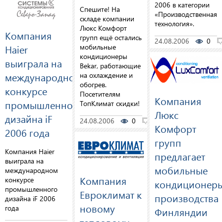
2006 в категории
Спешите! На
«Производственная
складе компании
технология».
Люкс Комфорт
Компания
групп ещё остались
24.08.2006
0
Haier
мобильные
кондиционеры
выиграла на
Bekar, работающие
международном
на охлаждение и
обогрев.
конкурсе
Посетителям
Компания
промышленного
ТопКлимат скидки!
Люкс
дизайна iF
24.08.2006
0
0
Комфорт
2006 года
групп
Компания Haier
предлагает
выиграла на
мобильные
международном
Компания
конкурсе
кондиционер
промышленного
Евроклимат к
производства
дизайна iF 2006
новому
года
Финляндии
тепловому