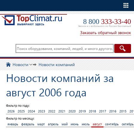
Еще
8 800
333-33-40
Звонок и с мобильного по России бесплатный
Заказать обратный звонок
Новости
Новости компаний
Новости компаний за
август 2006 года
Фильтр по году:
2026
2025
2024
2023
2022
2021
2020
2019
2018
2017
2016
2015
20
Фильтр по месяцу:
январь
февраль
март
апрель
май
июнь
июль
август
сентябрь
октябрь