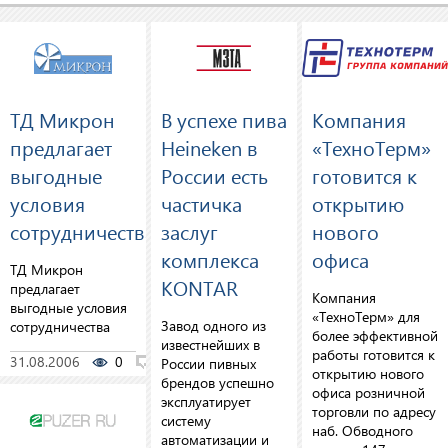
ТД Микрон
В успехе пива
Компания
предлагает
Heineken в
«ТехноТерм»
выгодные
России есть
готовится к
условия
частичка
открытию
сотрудничества
заслуг
нового
комплекса
офиса
ТД Микрон
KONTAR
предлагает
Компания
выгодные условия
«ТехноТерм» для
Завод одного из
сотрудничества
более эффективной
известнейших в
работы готовится к
31.08.2006
0
0
России пивных
открытию нового
брендов успешно
офиса розничной
эксплуатирует
торговли по адресу
систему
наб. Обводного
автоматизации и