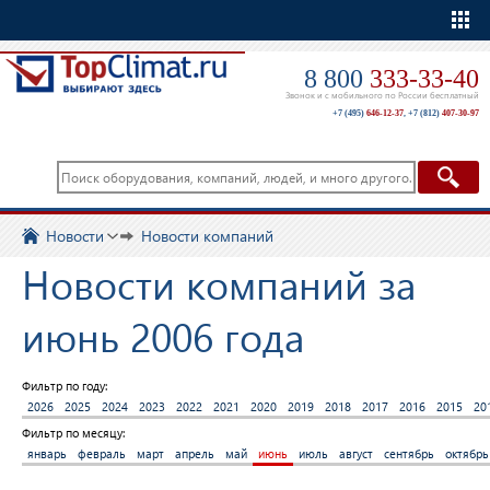
Еще
8 800
333-33-40
Звонок и с мобильного по России бесплатный
+7 (495)
646-12-37
,
+7 (812)
407-30-97
Новости
Новости компаний
Новости компаний за
июнь 2006 года
Фильтр по году:
2026
2025
2024
2023
2022
2021
2020
2019
2018
2017
2016
2015
20
Фильтр по месяцу:
январь
февраль
март
апрель
май
июнь
июль
август
сентябрь
октябрь