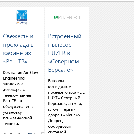
Свежесть и
Встроенный
прохлада в
пылесос
кабинетах
PUZER в
«Рен-ТВ»
«Северном
Версале»
Компания Air Flow
Engineering
В новом
заключила
коттеджном
договоры с
поселке класса «DE
телекомпанией
LUXE» Северный
Рен-ТВ на
Версаль сдан «под
обслуживание и
ключ» первый
установку
дворец «Манеж».
климатической
Дворец
техники.
оборудован
системой
30.06.2006
0
0