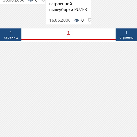
встроенной
пылеуборки PUZER
16.06.2006
0
0
1
1
1
страниц
страниц