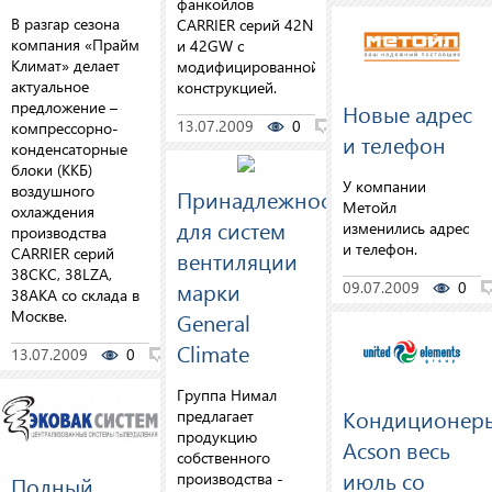
фанкойлов
В разгар сезона
CARRIER серий 42N
компания «Прайм
и 42GW с
Климат» делает
модифицированной
актуальное
конструкцией.
предложение –
Новые адрес
13.07.2009
0
0
компрессорно-
и телефон
конденсаторные
блоки (ККБ)
У компании
воздушного
Принадлежности
Метойл
охлаждения
для систем
изменились адрес
производства
и телефон.
CARRIER серий
вентиляции
38CKC, 38LZA,
марки
09.07.2009
0
38AKA со склада в
Москве.
General
Climate
13.07.2009
0
0
Группа Нимал
Кондиционер
предлагает
продукцию
Acson весь
собственного
июль со
производства -
Полный