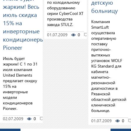
детскую
по холодильному
жарким! Весь
оборудованию
больницу
июль скидка
серии CyberCool XT
производства
15% на
Компания
завода STULZ.
SmartLuft
инверторные
осуществила
01.07.2009
0
0
кондиционеры
оперативную
поставку
Pioneer
приточно-
вытяжных
Июль будет
установок WOLF
жарким! С 1 по 31
KG Standard для
июля компания
кабинета
United Elements
магнитно-
предлагает скидку
резонансной
15% на
диагностики в
инверторные
Рязанской
модели
областной детской
кондиционеров
клинической
Pioneer.
больнице.
02.07.2009
0
0
01.07.2009
0