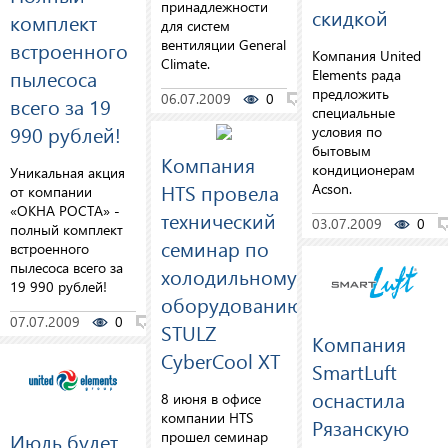
принадлежности
скидкой
комплект
для систем
вентиляции General
встроенного
Компания United
Climate.
пылесоса
Elements рада
предложить
06.07.2009
0
0
всего за 19
специальные
990 рублей!
условия по
бытовым
Компания
кондиционерам
Уникальная акция
HTS провела
Acson.
от компании
«ОКНА РОСТА» -
технический
03.07.2009
0
полный комплект
семинар по
встроенного
пылесоса всего за
холодильному
19 990 рублей!
оборудованию
07.07.2009
0
0
STULZ
Компания
CyberCool XT
SmartLuft
оснастила
8 июня в офисе
компании HTS
Рязанскую
прошел семинар
Июль будет