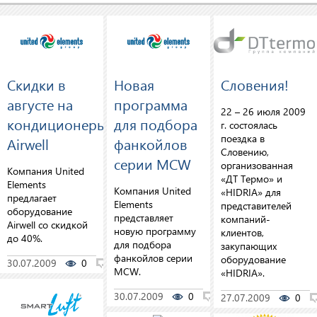
Скидки в
Новая
Словения!
августе на
программа
22 – 26 июля 2009
кондиционеры
для подбора
г. состоялась
поездка в
Airwell
фанкойлов
Словению,
серии MCW
организованная
Компания United
«ДТ Термо» и
Elements
Компания United
«HIDRIA» для
предлагает
Elements
представителей
оборудование
представляет
компаний-
Airwell со скидкой
новую программу
клиентов,
до 40%.
для подбора
закупающих
фанкойлов серии
оборудование
30.07.2009
0
0
MCW.
«HIDRIA».
30.07.2009
0
0
27.07.2009
0