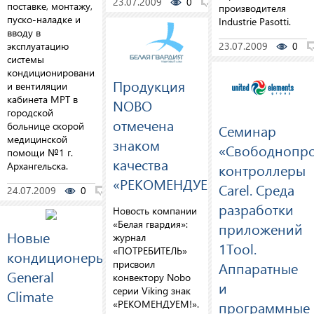
23.07.2009
0
0
поставке, монтажу,
производителя
пуско-наладке и
Industrie Pasotti.
вводу в
эксплуатацию
23.07.2009
0
системы
кондиционирования
Продукция
и вентиляции
кабинета МРТ в
NOBO
городской
отмечена
больнице скорой
Cеминар
медицинской
знаком
«Свободнопр
помощи №1 г.
качества
Архангельска.
контроллеры
«РЕКОМЕНДУЕМ!»
Carel. Среда
24.07.2009
0
0
разработки
Новость компании
«Белая гвардия»:
приложений
Новые
журнал
1Tool.
«ПОТРЕБИТЕЛЬ»
кондиционеры
присвоил
Аппаратные
General
конвектору Nobo
и
серии Viking знак
Climate
программные
«РЕКОМЕНДУЕМ!».