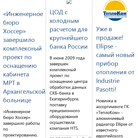
ЦОД с
«Инженерное
холодным
бюро
Уже в
расчетом для
Хоссер»
продаже!
крупнейшего
завершило
Ellipse -
банка России
комплексный
cамый новый
проект по
В июне 2009 года
прибор
завершен
оснащению
комплексный
отопления от
кабинета
проект по
Industrie
МРТ в
оснащению центра
обработки данных
Pasotti!
Архангельской
СКБ-банка в
больнице
Екатеринбурге,
Новинка в
поставку
ассортименте ГК
прецизионного
«Инженерное
«ТеплоКом» -
оборудования
бюро Хоссер»
алюминиевый
осуществила
завершило работы
радиатор Ellipse от
компания HTS.
по
известного
проектированию,
европейского