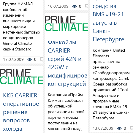
Группа НИМАЛ
средства
16.07.2009
0
0
сообщает об
BMS.»19-21
изменении
августа в
внешнего вида и
маркировки
Санкт-
настенных бытовых
Петербурге.
кондиционеров
Фанкойлы
General Climate
CARRIER
серии Standard.
Компания United
Elements
серий 42N и
17.07.2009
0
0
приглашает на
42GW с
семинар
«Свободнопрограмм
модифицированной
контроллеры Carel.
конструкцией
Среда разработки
приложений 1Tool.
ККБ CARRIER:
Компания «Прайм
Аппаратные и
Климат» сообщает
программные
оперативное
об успешной
средства BMS.» 19-
решение
реализации первой
21 августа в Санкт-
партии и новом
Петербурге.
вопросов
поступлении на
холода
13.07.2009
0
московский склад