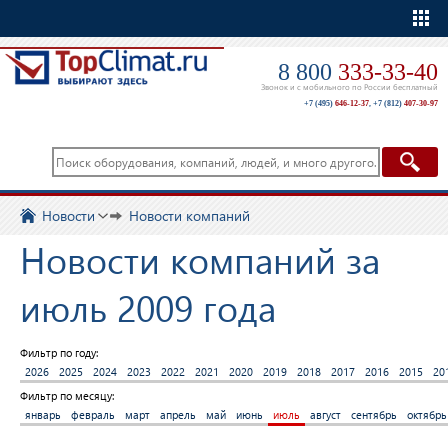
Еще
8 800
333-33-40
Звонок и с мобильного по России бесплатный
+7 (495)
646-12-37
,
+7 (812)
407-30-97
Новости
Новости компаний
Новости компаний за
июль 2009 года
Фильтр по году:
2026
2025
2024
2023
2022
2021
2020
2019
2018
2017
2016
2015
20
Фильтр по месяцу:
январь
февраль
март
апрель
май
июнь
июль
август
сентябрь
октябрь