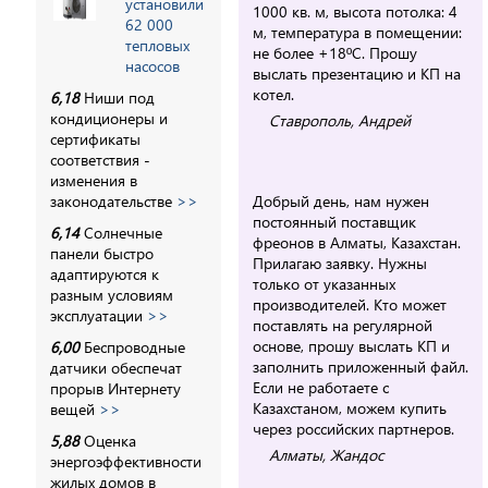
установили
1000 кв. м, высота потолка: 4
62 000
м, температура в помещении:
тепловых
не более +18ºC. Прошу
насосов
выслать презентацию и КП на
котел.
6,18
Ниши под
кондиционеры и
Ставрополь, Андрей
сертификаты
соответствия -
изменения в
законодательстве
>>
Добрый день, нам нужен
постоянный поставщик
6,14
Солнечные
фреонов в Алматы, Казахстан.
панели быстро
Прилагаю заявку. Нужны
адаптируются к
только от указанных
разным условиям
производителей. Кто может
эксплуатации
>>
поставлять на регулярной
основе, прошу выслать КП и
6,00
Беспроводные
заполнить приложенный файл.
датчики обеспечат
Если не работаете с
прорыв Интернету
Казахстаном, можем купить
вещей
>>
через российских партнеров.
5,88
Оценка
Алматы, Жандос
энергоэффективности
жилых домов в