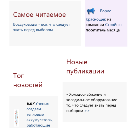
Борис
Самое читаемое
Краснощек
из
Воздуховоды - все, что следует
компании
Стройнэт
–
знать перед выбором
посетитель месяца
Новые
публикации
Топ
новостей
• Холодоснабжение и
холодильное оборудование -
6,67
Ученые
то, что следует знать перед
создали
выбором
>>
тепловые
аккумуляторы,
работающие