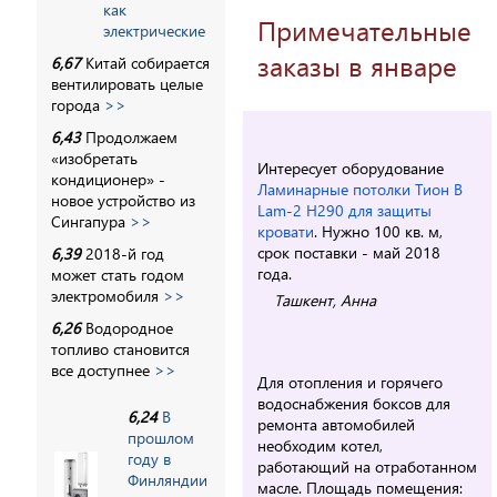
как
Примечательные
электрические
заказы в январе
6,67
Китай собирается
вентилировать целые
города
>>
6,43
Продолжаем
«изобретать
Интересует оборудование
кондиционер» -
Ламинарные потолки Тион В
новое устройство из
Lam-2 H290 для защиты
Сингапура
>>
кровати
. Нужно 100 кв. м,
срок поставки - май 2018
6,39
2018-й год
года.
может стать годом
электромобиля
>>
Ташкент, Анна
6,26
Водородное
топливо становится
все доступнее
>>
Для отопления и горячего
водоснабжения боксов для
6,24
В
ремонта автомобилей
прошлом
необходим котел,
году в
работающий на отработанном
Финляндии
масле. Площадь помещения: