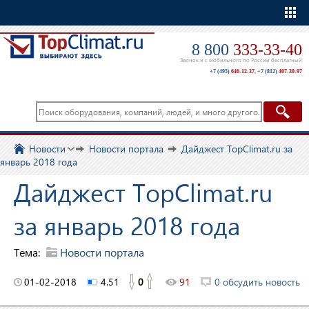
Еще
8 800
333-33-40
Звонок и с мобильного по России бесплатный
+7 (495)
646-12-37
,
+7 (812)
407-30-97
Новости
Новости портала
Дайджест TopClimat.ru за
январь 2018 года
Дайджест TopClimat.ru
за январь 2018 года
Тема:
Новости портала
01-02-2018
4.51
0
91
0 обсудить новость