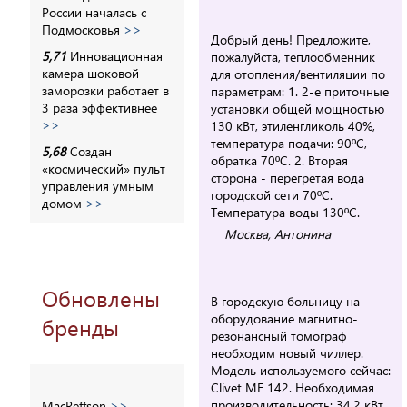
России началась с
Подмосковья
>>
Добрый день! Предложите,
5,71
Инновационная
пожалуйста, теплообменник
камера шоковой
для отопления/вентиляции по
заморозки работает в
параметрам: 1. 2-е приточные
3 раза эффективнее
установки общей мощностью
>>
130 кВт, этиленгликоль 40%,
температура подачи: 90
º
С,
5,68
Создан
обратка 70
º
С. 2. Вторая
«космический» пульт
сторона - перегретая вода
управления умным
городской сети 70
º
С.
домом
>>
Температура воды 130
º
С.
Москва, Антонина
Обновлены
В городскую больницу на
оборудование магнитно-
бренды
резонансный томограф
необходим новый чиллер.
Модель используемого сейчас:
Clivet ME 142. Необходимая
производительность: 34,2 кВт,
MacReffson
>>