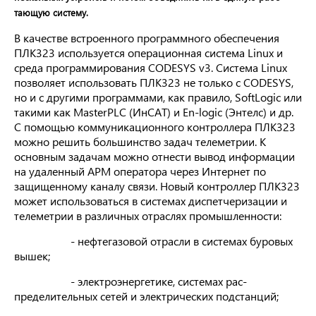
тающую систему.
В качестве встроенного программ­ного обеспечения
ПЛК323 используется опе­рационная система Linux и
среда про­граммирования CODESYS v3. Система Linux
позволяет использовать ПЛК323 не только с CODESYS,
но и с другими программами, как правило, SoftLogic или
такими как MasterPLC (ИнСАТ) и En-logic (Энтелс) и др.
С помощью коммуникационного контроллера ПЛК323
можно решить большинство задач телеметрии. К
основным задачам можно отнести вывод информации
на уда­ленный АРМ оператора через Интер­нет по
защищенному каналу связи. Новый контроллер ПЛК323
может использоваться в системах диспетчеризации и
телеметрии в различных от­раслях промышленности:
- нефтегазовой отрасли в системах буровых
вышек;
- электроэнергетике, системах рас­
пределительных сетей и электриче­ских подстанций;