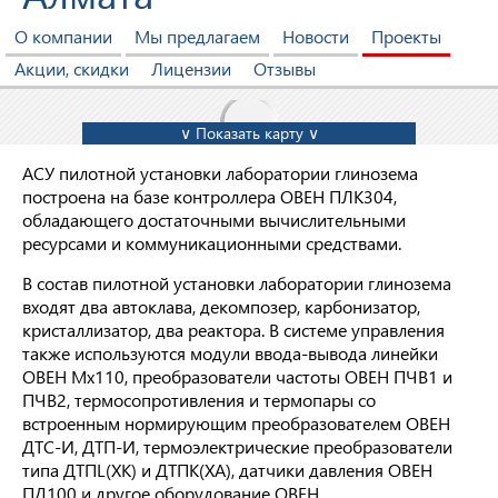
О компании
Мы предлагаем
Новости
Проекты
Акции, скидки
Лицензии
Отзывы
∨ Показать карту ∨
АСУ пилотной установки лаборатории глинозема
построена на базе контроллера ОВЕН ПЛК304,
обладающего достаточными вычислительными
ресурсами и коммуникационными средствами.
В состав пилотной установки лаборатории глинозема
входят два автоклава, декомпозер, карбонизатор,
кристаллизатор, два реактора. В системе управления
также используются модули ввода-вывода линейки
ОВЕН Мх110, преобразователи частоты ОВЕН ПЧВ1 и
ПЧВ2, термосопротивления и термопары со
встроенным нормирующим преобразователем ОВЕН
ДТС-И, ДТП-И, термоэлектрические преобразователи
типа ДТПL(ХК) и ДТПK(ХА), датчики давления ОВЕН
ПД100 и другое оборудование ОВЕН.