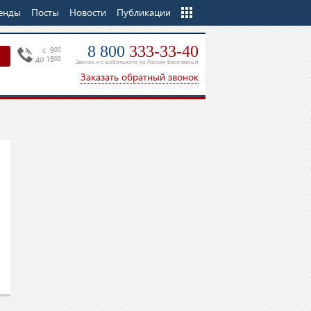
енды
Посты
Новости
Еще
Публикации
8 800
333-33-40
c 9
00
до 18
00
Звонок и с мобильного по России бесплатный
Заказать обратный звонок