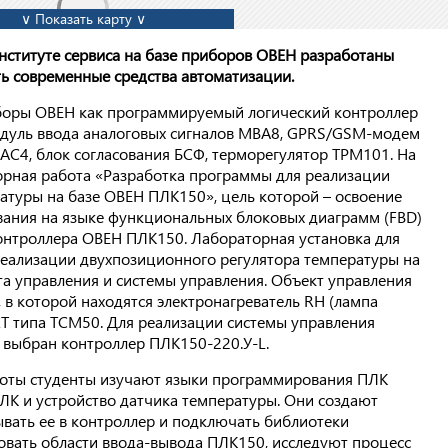
∨ Показать карту ∨
нституте сервиса на базе приборов ОВЕН разработаны
ь современные средства автоматизации.
иборы ОВЕН как программируемый логический контроллер
одуль ввода аналоговых сигналов МВА8, GPRS/GSM-модем
АС4, блок согласования БСФ, терморегулятор ТРМ101. На
торная работа «Разработка программы для реализации
атуры на базе ОВЕН ПЛК150», цель которой – освоение
ания на языке функциональных блоковых диаграмм (FBD)
онтроллера ОВЕН ПЛК150. Лабораторная установка для
еализации двухпозиционного регулятора температуры на
та управления и системы управления. Объект управления
 в которой находятся электронагреватель RН (лампа
RT типа ТСМ50. Для реализации системы управления
 выбран контроллер ПЛК150-220.У-L.
боты студенты изучают языки программирования ПЛК
ЛК и устройство датчика температуры. Они создают
ывать ее в контроллер и подключать библиотеки
вать области ввода-вывода ПЛК150, исследуют процесс