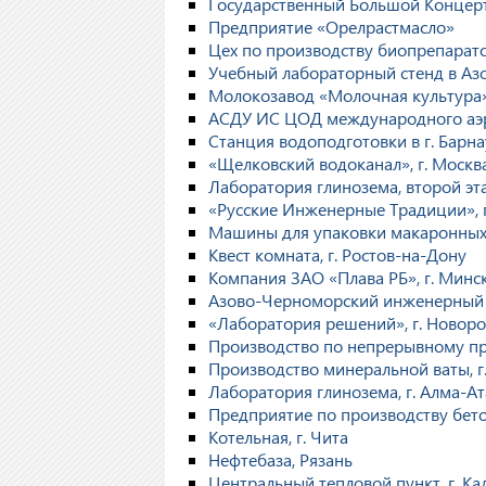
Государственный Большой Концерт
Предприятие «Орелрастмасло»
Цех по производству биопрепарато
Учебный лабораторный стенд в А
Молокозавод «Молочная культура»
АСДУ ИС ЦОД международного аэр
Станция водоподготовки в г. Барна
«Щелковский водоканал», г. Москв
Лаборатория глинозема, второй эта
«Русские Инженерные Традиции», г
Машины для упаковки макаронных 
Квест комната, г. Ростов-на-Дону
Компания ЗАО «Плава РБ», г. Минс
Азово-Черноморский инженерный ин
«Лаборатория решений», г. Новоро
Производство по непрерывному про
Производство минеральной ваты, г
Лаборатория глинозема, г. Алма-Ат
Предприятие по производству бето
Котельная, г. Чита
Нефтебаза, Рязань
Центральный тепловой пункт, г. К