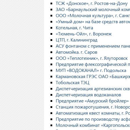
ТСЖ «Донское», г. Ростов-на-Дону
ЗАО «Барнаульский молочный комб
ООО «Молочная культура», г. Санк
«Умный дом» на базе средств авт
Котельная, г. Чита
«Тюмень-Ойл», г. Воронеж
ЦТП, г. Калининград
АСУ фонтаном с применением пане
Автомойка. г. Саров
ООО «Теплотехник», г. Ялуторовск
Предприятие флексографической пе
МУП «ВОДОКАНАЛ» г. Подольска
Кармановская ГРЭС ОАО «Башкирэ
Тобольская ТЭЦ
Диспетчеризация артезианских скв
Диспетчеризация водоканалов
Предприятие «Амурский бройлер»
Станция пожаротушения, г. Новор
Автоматизация квест комнаты, г. Р
Предприятие по производству асф
Молочный комбинат «Каргопольский»