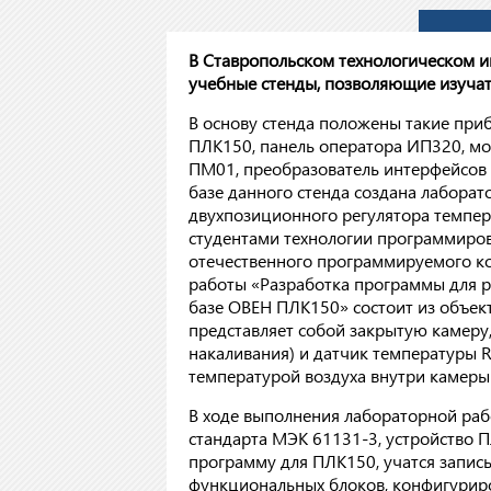
В Ставропольском технологическом и
учебные стенды, позволяющие изучат
В основу стенда положены такие пр
ПЛК150, панель оператора ИП320, м
ПМ01, преобразователь интерфейсов 
базе данного стенда создана лабора
двухпозиционного регулятора темпер
студентами технологии программиров
отечественного программируемого к
работы «Разработка программы для р
базе ОВЕН ПЛК150» состоит из объек
представляет собой закрытую камеру,
накаливания) и датчик температуры 
температурой воздуха внутри камеры
В ходе выполнения лабораторной ра
стандарта МЭК 61131-3, устройство П
программу для ПЛК150, учатся запис
функциональных блоков, конфигуриро