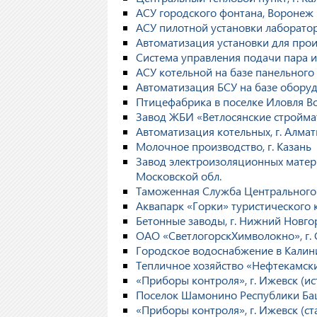
АСУ городского фонтана, Воронеж
АСУ пилотной установки лаборатор
Автоматизация установки для про
Система управления подачи пара и
АСУ котельной на базе панельного 
Автоматизация БСУ на базе обору
Птицефабрика в поселке Иловля Во
Завод ЖБИ «Ветлосянские строймат
Автоматизация котельных, г. Алма
Молочное производство, г. Казань
Завод электроизоляционных матери
Московской обл.
Таможенная Служба Центрального
Аквапарк «Горки» туристического 
Бетонные заводы, г. Нижний Новго
ОАО «СветлогорскХимволокно», г. 
Городское водоснабжение в Калин
Тепличное хозяйство «Нефтекамски
«Приборы контроля», г. Ижевск (и
Поселок Шамонино Республики Ба
«Приборы контроля», г. Ижевск (