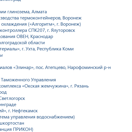
ии глинозема, Алмата
изводства термоконтейнеров, Воронеж
 охлаждения («Алгоритм», г. Воронеж)
контроллера СПК207, г. Ялуторовск
дования ОВЕН, Краснодар
лгоградской области
ериалы», г. Ухта, Республика Коми
ты
алов «Элинар», пос. Атепцево, Нарофоминский р-н
 Таможенного Управления
комплекса «Окская жемчужина», г. Рязань
род
Светлогорск
инграде
й», г. Нефтекамск
стема управления водоснабжением)
шкортостан
станция ПРИКОН)