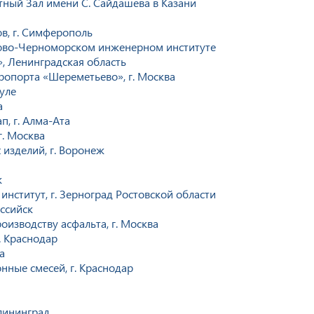
ный Зал имени С. Сайдашева в Казани
в, г. Симферополь
зово-Черноморском инженерном институте
, Ленинградская область
опорта «Шереметьево», г. Москва
уле
а
п, г. Алма-Ата
. Москва
изделий, г. Воронеж
к
ститут, г. Зерноград Ростовской области
ссийск
изводству асфальта, г. Москва
. Краснодар
а
нные смесей, г. Краснодар
алининград