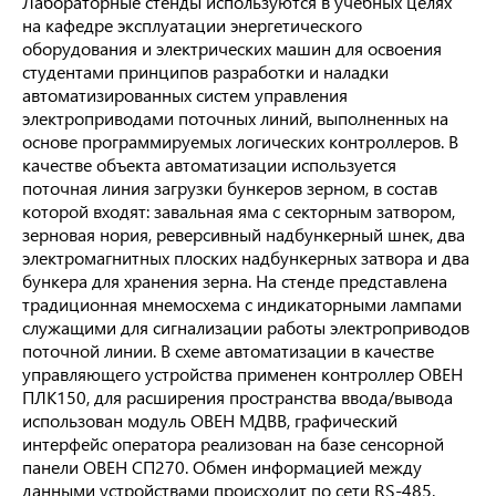
Лабораторные стенды используются в учебных целях
на кафедре эксплуатации энергетического
оборудования и электрических машин для освоения
студентами принципов разработки и наладки
автоматизированных систем управления
электроприводами поточных линий, выполненных на
основе программируемых логических контроллеров. В
качестве объекта автоматизации используется
поточная линия загрузки бункеров зерном, в состав
которой входят: завальная яма с секторным затвором,
зерновая нория, реверсивный надбункерный шнек, два
электромагнитных плоских надбункерных затвора и два
бункера для хранения зерна. На стенде представлена
традиционная мнемосхема с индикаторными лампами
служащими для сигнализации работы электроприводов
поточной линии. В схеме автоматизации в качестве
управляющего устройства применен контроллер ОВЕН
ПЛК150, для расширения пространства ввода/вывода
использован модуль ОВЕН МДВВ, графический
интерфейс оператора реализован на базе сенсорной
панели ОВЕН СП270. Обмен информацией между
данными устройствами происходит по сети RS-485.