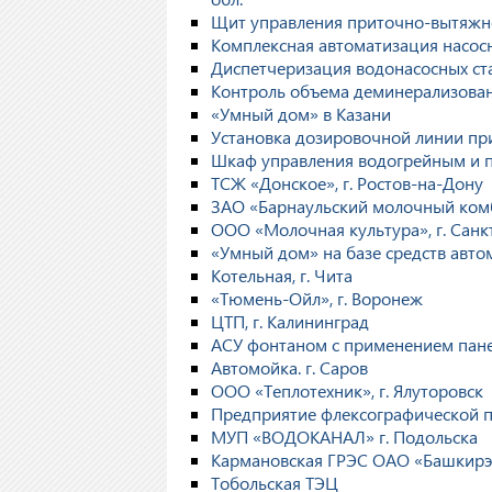
Щит управления приточно-вытяжно
Комплексная автоматизация насос
Диспетчеризация водонасосных ста
Контроль объема деминерализован
«Умный дом» в Казани
Установка дозировочной линии при
Шкаф управления водогрейным и па
ТСЖ «Донское», г. Ростов-на-Дону
ЗАО «Барнаульский молочный комб
ООО «Молочная культура», г. Санк
«Умный дом» на базе средств авт
Котельная, г. Чита
«Тюмень-Ойл», г. Воронеж
ЦТП, г. Калининград
АСУ фонтаном с применением пане
Автомойка. г. Саров
ООО «Теплотехник», г. Ялуторовск
Предприятие флексографической пе
МУП «ВОДОКАНАЛ» г. Подольска
Кармановская ГРЭС ОАО «Башкирэ
Тобольская ТЭЦ