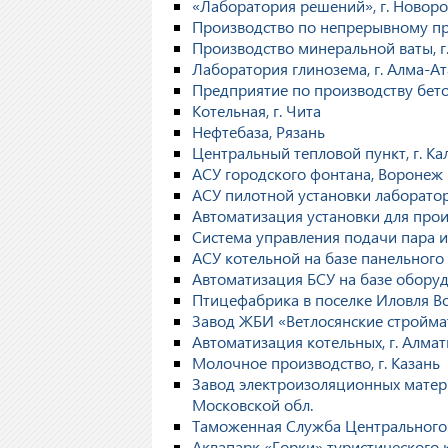
«Лаборатория решений», г. Новоро
Производство по непрерывному про
Производство минеральной ваты, г
Лаборатория глинозема, г. Алма-Ат
Предприятие по производству бето
Котельная, г. Чита
Нефтебаза, Рязань
Центральный тепловой пункт, г. К
АСУ городского фонтана, Воронеж
АСУ пилотной установки лаборатор
Автоматизация установки для про
Система управления подачи пара и
АСУ котельной на базе панельного 
Автоматизация БСУ на базе обору
Птицефабрика в поселке Иловля Во
Завод ЖБИ «Ветлосянские строймат
Автоматизация котельных, г. Алма
Молочное производство, г. Казань
Завод электроизоляционных матери
Московской обл.
Таможенная Служба Центрального
Аквапарк «Горки» туристического 