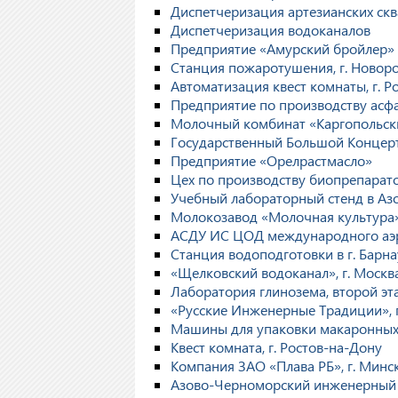
Диспетчеризация артезианских скв
Диспетчеризация водоканалов
Предприятие «Амурский бройлер»
Станция пожаротушения, г. Новор
Автоматизация квест комнаты, г. Р
Предприятие по производству асф
Молочный комбинат «Каргопольский»
Государственный Большой Концерт
Предприятие «Орелрастмасло»
Цех по производству биопрепарато
Учебный лабораторный стенд в А
Молокозавод «Молочная культура»
АСДУ ИС ЦОД международного аэр
Станция водоподготовки в г. Барна
«Щелковский водоканал», г. Москв
Лаборатория глинозема, второй эта
«Русские Инженерные Традиции», г
Машины для упаковки макаронных 
Квест комната, г. Ростов-на-Дону
Компания ЗАО «Плава РБ», г. Минс
Азово-Черноморский инженерный ин