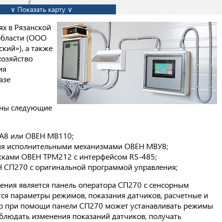
∨ Показать карту ∨
ях в Рязанской
области (ООО
кий»), а также
хозяйство
ия
азе
ены следующие
ВА8 или ОВЕН МВ110;
ия исполнительными механизмами ОВЕН МВУ8;
жками ОВЕН ТРМ212 с интерфейсом RS-485;
Н СП270 с оригинальной программой управления;
ния является панель оператора СП270 с сенсорным
ся параметры режимов, показания датчиков, расчетные и
ор при помощи панели СП270 может устанавливать режимы
аблюдать изменения показаний датчиков, получать