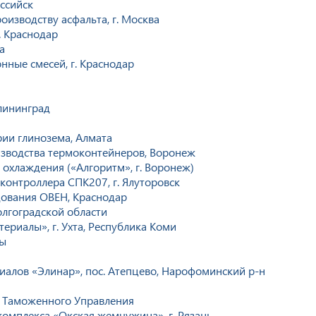
ссийск
изводству асфальта, г. Москва
. Краснодар
а
нные смесей, г. Краснодар
алининград
ии глинозема, Алмата
изводства термоконтейнеров, Воронеж
 охлаждения («Алгоритм», г. Воронеж)
контроллера СПК207, г. Ялуторовск
дования ОВЕН, Краснодар
лгоградской области
ериалы», г. Ухта, Республика Коми
ты
алов «Элинар», пос. Атепцево, Нарофоминский р-н
 Таможенного Управления
комплекса «Окская жемчужина», г. Рязань