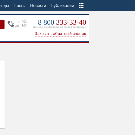
енды
Посты
Новости
Еще
Публикации
8 800
333-33-40
c 9
00
до 18
00
Звонок и с мобильного по России бесплатный
Заказать обратный звонок